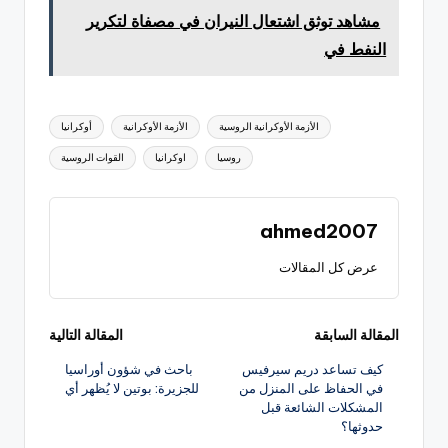
مشاهد توثق اشتعال النيران في مصفاة لتكرير
النفط في
العلامات:
الأزمة الأوكرانية الروسية
الأزمة الأوكرانية
أوكرانيا
روسيا
اوكرانيا
القوات الروسية
ahmed2007
عرض كل المقالات
تصفّح
المقالة السابقة
المقالة التالية
كيف تساعد دريم سيرفيس
باحث في شؤون أوراسيا
المقالات
في الحفاظ على المنزل من
للجزيرة: بوتين لا يُظهر أي
المشكلات الشائعة قبل
حدوثها؟