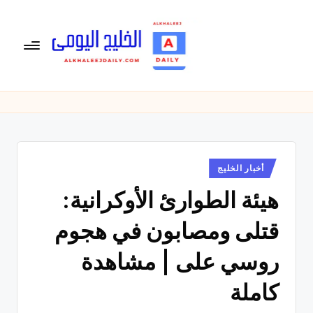
لتجاوز
لى
لمحتوى
ال
الخليج
اليومى
خ
متابعة
لي
يومية
لأخبار
ج
الخليج
نُشر
أخبار الخليج
ال
في
العربى
هيئة الطوارئ الأوكرانية:
يو
,
الرياضية
م
قتلى ومصابون في هجوم
والسياسية
ى
والاقتصادية.
روسي على | مشاهدة
كاملة