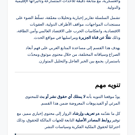
والعسكرية، مع متابعة دقيقة للأحداث المتسارعة وتأثيراتها الإقليمية
والدولية.
تشمل السلسلة تقارير إخبارية وتحليلات معمّقة، تسلّط الضوء على
مستجدات المواجهات، مواقف الأطراف الدولية، العقوبات
الاقتصادية، وانعكاسات الحرب على الاقتصاد العالمي وأمن الطاقة،
وذلك
نقلًا عن قناة الجزيرة
ومراسليها في مواقع الحدث.
يهدف هذا القسم إلى مساعدة المتابع العربي على فهم أبعاد
الصراع وسياقاته المختلفة، من خلال محتوى موثوق ومحدّث
باستمرار، يجمع بين الخبر العاجل والتحليل المتوازن.
تنويه مهم
يودّ موقعنا التنويه بأنه
لا يمتلك أي حقوق نشر أو بث
للمحتوى
المرئي أو الفيديوهات المعروضة ضمن هذا القسم.
كل ما نقدّمه هو
تعريف وإرشاد
الزوار إلى محتوى إخباري مميز، مع
توفير
روابط المصادر الأصلية
التابعة للجهات المالكة للحقوق، وذلك
احترامًا لحقوق الملكية الفكرية وسياسات النشر.