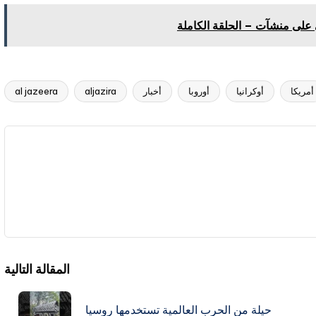
على منشآت – الحلقة الكاملة
أمريكا
أوكرانيا
أوروبا
أخبار
aljazira
al jazeera
المقالة التالية
حيلة من الحرب العالمية تستخدمها روسيا