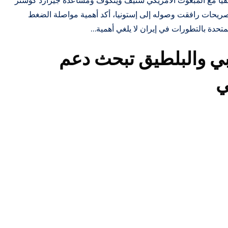
اتفياً مع المبعوث الأمريكي ستيف ويتكوف ومساعده جيرارد كوشنر
ريحات رافقت وصوله إلى إستونيا، أكد أهمية مواصلة الضغط
لمتحدة بالتطورات في إيران لا يلغي أهمية…
بي والبلطيق تبحث دعم
ي