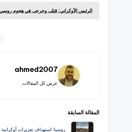
الرئيس الأوكراني: قتلى وجرحى في هجوم روسي 
العلامات:
ahmed2007
عرض كل المقالات
تصفّح
المقالة السابقة
المقالات
روسيا: استهداف تعزيزات أوكرانية