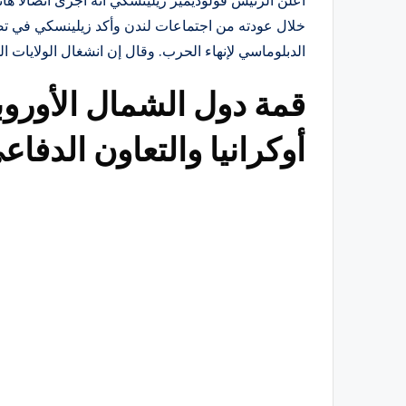
أعلن الرئيس فولوديمير زيلينسكي أنه أجرى اتصالاً ه
خلال عودته من اجتماعات لندن وأكد زيلينسكي في تص
الدبلوماسي لإنهاء الحرب. وقال إن انشغال الولايات ا
قمة دول الشمال الأورو
أوكرانيا والتعاون الدفاع