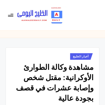
لتجاوز
لى
لمحتوى
ال
الخليج
اليومى
خ
متابعة
لي
يومية
لأخبار
ج
الخليج
نُشر
أخبار الخليج
ال
في
العربى
مشاهدة وكالة الطوارئ
يو
,
الرياضية
م
الأوكرانية: مقتل شخص
والسياسية
ى
والاقتصادية.
وإصابة عشرات في قصف
بجودة عالية