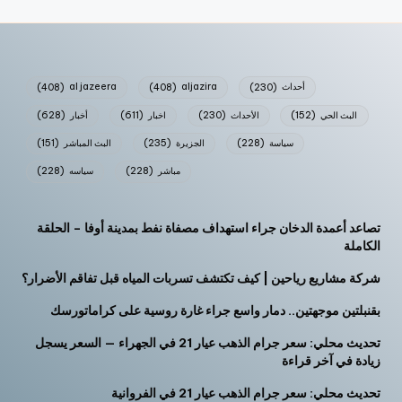
أحداث
(230)
aljazira
(408)
al jazeera
(408)
البث الحي
(152)
الأحداث
(230)
اخبار
(611)
أخبار
(628)
سياسة
(228)
الجزيرة
(235)
البث المباشر
(151)
مباشر
(228)
سياسه
(228)
تصاعد أعمدة الدخان جراء استهداف مصفاة نفط بمدينة أوفا – الحلقة
الكاملة
شركة مشاريع رياحين | كيف تكتشف تسربات المياه قبل تفاقم الأضرار؟
بقنبلتين موجهتين.. دمار واسع جراء غارة روسية على كراماتورسك
تحديث محلي: سعر جرام الذهب عيار 21 في الجهراء — السعر يسجل
زيادة في آخر قراءة
تحديث محلي: سعر جرام الذهب عيار 21 في الفروانية