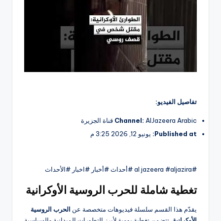
تفاصيل الفيديو:
AlJazeera Arabic قناة الجزيرة
Channel:
Published at:
يونيو 12, 2026 3:25 م
#al jazeera #aljazira #أحداث #أخبار #اخبار #الأحداث
تغطية شاملة للحرب الروسية الأوكرانية
يقدّم هذا القسم سلسلة فيديوهات متخصصة عن
الحرب الروسية
الأوكرانية
، تتضمن تغطية يومية لأبرز التطورات الميدانية والسياسية