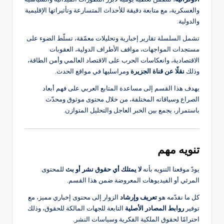
والعسكرية، مع متابعة دقيقة للأحداث المتسارعة وتأثيراتها الإقليمية
والدولية.
تشمل السلسلة تقارير إخبارية وتحليلات معمّقة، تسلّط الضوء على
مستجدات المواجهات، مواقف الأطراف الدولية، العقوبات
الاقتصادية، وانعكاسات الحرب على الاقتصاد العالمي وأمن الطاقة،
وذلك
نقلًا عن قناة الجزيرة
ومراسليها في مواقع الحدث.
يهدف هذا القسم إلى مساعدة المتابع العربي على فهم أبعاد
الصراع وسياقاته المختلفة، من خلال محتوى موثوق ومحدّث
باستمرار، يجمع بين الخبر العاجل والتحليل المتوازن.
تنويه مهم
يودّ موقعنا التنويه بأنه
لا يمتلك أي حقوق نشر أو بث
للمحتوى
المرئي أو الفيديوهات المعروضة ضمن هذا القسم.
كل ما نقدّمه هو
تعريف وإرشاد
الزوار إلى محتوى إخباري مميز، مع
توفير
روابط المصادر الأصلية
التابعة للجهات المالكة للحقوق، وذلك
احترامًا لحقوق الملكية الفكرية وسياسات النشر.