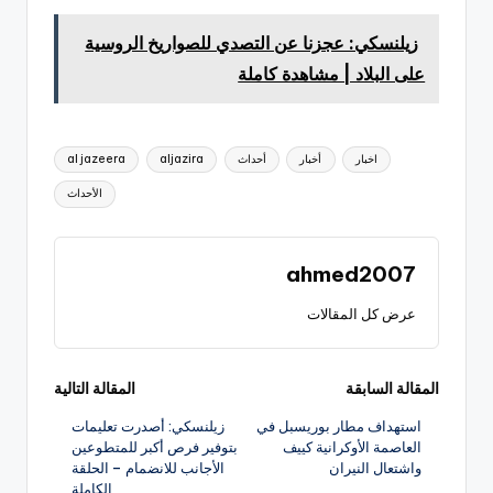
زيلنسكي: عجزنا عن التصدي للصواريخ الروسية
على البلاد | مشاهدة كاملة
العلامات:
اخبار
أخبار
أحداث
aljazira
al jazeera
الأحداث
ahmed2007
عرض كل المقالات
تصفّح
المقالة السابقة
المقالة التالية
استهداف مطار بوريسبل في
زيلنسكي: أصدرت تعليمات
المقالات
العاصمة الأوكرانية كييف
بتوفير فرص أكبر للمتطوعين
واشتعال النيران
الأجانب للانضمام – الحلقة
الكاملة