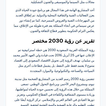
مجالات مثل السينما والموسيقى والفنون التشكيلية.
أحد المشاريع الهامة في هذا المجال هو برنامج جودة الحياة الذي
يعزز الفعاليات الفنية والثقافية المحلية والدولية. تم إطلاق العديد
من المهرجانات الفنية والعروض المسرحية، كما تم إنشاء دور
عرض سينمائي في أنحاء المملكة بعد فترة طويلة من الإغلاق، مما
يعكس التزام الحكومة بتطوير قطاع الثقافة والفنون.
تقرير عن رؤية 2030 مختصر
رؤية المملكة العربية السعودية 2030 هي خطة استراتيجية تم
الإعلان عنها في 25 أبريل 2016 تحت قيادة ولي العهد الأمير محمد
بن سلمان. تهدف الرؤية إلى تحويل الاقتصاد السعودي إلى اقتصاد
متنوع لا يعتمد فقط على النفط، بل يشمل قطاعات أخرى مثل
السياحة، والصناعة، والتكنولوجيا، والموارد المتجددة.
تتضمن رؤية 2030 رسم العديد من المشاريع الضخمة مثل مدينة
نيوم، ومشروع البحر الأحمر، وبرنامج التحول الوطني. تسعى
المملكة من خلال هذه الرؤية إلى تحسين جودة الحياة لمواطنيها،
وزيادة مستوى الشفافية والكفاءة في القطاع الحكومي، وتعزيز
دورها القيادي في العالم العربي والإسلامي. تركز الرؤية أيضًا على
تطوير التعليم والرعاية الصحية والبنية التحتية لتحقيق التنمية