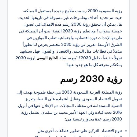
رؤية السعودية 2030 رسمت ملامح جديدة لمستقبل المملكة،
حيث تم تحديد أهداف وطموحات غير مسبوقة في تاريخها الحديث.
هل يمكن أن تتحقق رؤية 2030 رسم هذه الأهداف في غضون
خمسة سنوات؟ مع تطور رؤية 2030 الفنية، يبدو أن المملكة في
طريقها لإحداث ثورة اقتصادية واجتماعية تقلب الموازين في
الشرق الأوسط. تقرير عن رؤية 2030 مختصر يعرض لنا تطوراً
مذهلاً في قطاعات مثل التعليم، والاقتصاد، والفنون. فهل سنشهد
تحولاً حقيقياً بحلول 2030؟ “مع سلسلة
الخليج اليومي
لرؤية 2030
يمكنكم معرفة كل ما هو جديد عنها”
رؤية 2030 رسم
رؤية المملكة العربية السعودية 2030 هي خطة طموحة تهدف إلى
تحويل الاقتصاد السعودي، وتقليل اعتماده على النفط، وتعزيز
التنمية المستدامة في مختلف المجالات. تم الإعلان عنها في أبريل
2016 تحت قيادة ولي العهد الأمير محمد بن سلمان. تشمل رؤية
2030 رسم عدة محاور رئيسية هي:
تنوع الاقتصاد: التركيز على تطوير قطاعات أخرى مثل