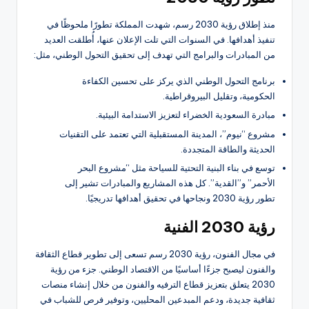
منذ إطلاق رؤية 2030 رسم، شهدت المملكة تطورًا ملحوظًا في
تنفيذ أهدافها. في السنوات التي تلت الإعلان عنها، أُطلقت العديد
من المبادرات والبرامج التي تهدف إلى تحقيق التحول الوطني، مثل:
برنامج التحول الوطني الذي يركز على تحسين الكفاءة
الحكومية، وتقليل البيروقراطية.
مبادرة السعودية الخضراء لتعزيز الاستدامة البيئية.
مشروع “نيوم”، المدينة المستقبلية التي تعتمد على التقنيات
الحديثة والطاقة المتجددة.
توسع في بناء البنية التحتية للسياحة مثل “مشروع البحر
الأحمر” و”القدية”. كل هذه المشاريع والمبادرات تشير إلى
تطور رؤية 2030 ونجاحها في تحقيق أهدافها تدريجيًا.
رؤية 2030 الفنية
في مجال الفنون، رؤية 2030 رسم تسعى إلى تطوير قطاع الثقافة
والفنون ليصبح جزءًا أساسيًا من الاقتصاد الوطني. جزء من رؤية
2030 يتعلق بتعزيز قطاع الترفيه والفنون من خلال إنشاء منصات
ثقافية جديدة، ودعم المبدعين المحليين، وتوفير فرص للشباب في