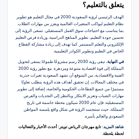
يتعلق بالتعليم؟
الهدف الرئيسي لرؤية السعودية 2030 في مجال التعليم هو تطوير
نظام التعليم ليواكب المتغيرات العالمية ويعزز من مهارات الطلاب
بما يتناسب مع احتياجات سوق العمل المستقبلي. تسعى الرؤية إلى
تحسين جودة التعليم، تطوير المناهج الدراسية، وزيادة فرص التعليم
الإلكتروني والتعلم المستمر. كما تهدف إلى زيادة مشاركة القطاع
الخاص في التعليم وتطوير الكوادر التعليمية.
في النهاية
، تبقى رؤية 2030 رسم مشروعًا طموحًا يسعى لتحويل
المملكة إلى قوة اقتصادية متنوعة ومزدهرة. مع تطور رؤية 2030
الفنية والاقتصادية، من المتوقع أن تشهد السعودية تغيرات جذرية
في مختلف المجالات. إن تحقيق أهداف هذه الرؤية يتطلب تعاونًا
مستمرًا من جميع القطاعات الحكومية والخاصة، إضافة إلى تطوير
مهارات الشباب وتعزيز الابتكار. وبالنظر إلى التحديات والفرص
المستقبلية، فإن عام 2030 سيكون محطة حاسمة في تاريخ
المملكة، حيث ستتجسد الرؤية في شكل واقع يلمسه المواطن
السعودي والعالم بأسره.
شاهد المزيد:
تابع مهرجان الرياض تويتر: أحدث الأخبار والفعاليات
لحظة بلحظة
.