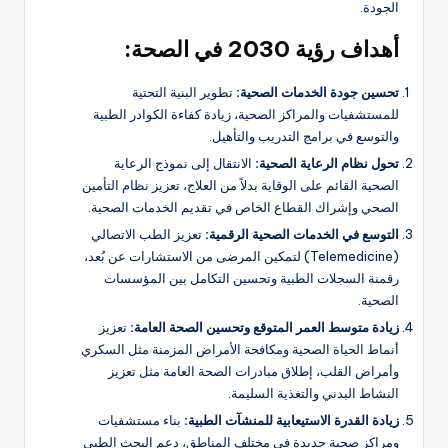
الجودة.
أهداف رؤية 2030 في الصحة:
تحسين جودة الخدمات الصحية:
تطوير البنية التحتية
للمستشفيات والمراكز الصحية، زيادة كفاءة الكوادر الطبية
والتوسع في برامج التدريب والتأهيل.
تحول نظام الرعاية الصحية:
الانتقال إلى نموذج الرعاية
الصحية القائم على الوقاية بدلاً من العلاج، تعزيز نظام التأمين
الصحي وإشراك القطاع الخاص في تقديم الخدمات الصحية.
التوسع في الخدمات الصحية الرقمية:
تعزيز الطب الاتصالي
(Telemedicine) لتمكين المرضى من الاستشارات عن بُعد،
رقمنة السجلات الطبية وتحسين التكامل بين المؤسسات
الصحية.
زيادة متوسط العمر المتوقع وتحسين الصحة العامة:
تعزيز
أنماط الحياة الصحية ومكافحة الأمراض المزمنة مثل السكري
وأمراض القلب، إطلاق مبادرات الصحة العامة مثل تعزيز
النشاط البدني والتغذية السليمة.
زيادة القدرة الاستيعابية للمنشآت الطبية:
بناء مستشفيات
ومراكز صحية جديدة في مختلف المناطق، دعم البحث الطبي