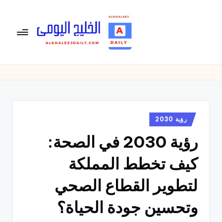
لتجاوز
لى
لمحتوى
ال
الخليج
اليومى
خ
متابعة
لي
يومية
لأخبار
ج
الخليج
نُشر
رؤية 2030
ال
في
العربى
رؤية 2030 في الصحة:
يو
,
الرياضية
م
كيف تخطط المملكة
والسياسية
ى
والاقتصادية.
لتطوير القطاع الصحي
وتحسين جودة الحياة؟