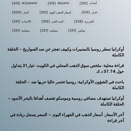
أحداث
(231)
aljazira
(413)
al jazeera
(413)
اخبار
(619)
أسعار الذهب اليوم
(160)
أخبار
(636)
الجزيرة
(238)
البث الحي
(156)
الأحداث
(231)
مباشر
(231)
سياسه
(231)
سياسة
(231)
أوكرانيا تمطر روسيا بالمسيرات وكييف تعجز عن صد الصواريخ – الحلقة
الكاملة
قراءة محلية: ملخص سوق الذهب المحلي في الكويت: عيار 21 يتداول
حول 37.74 د.ك
باحث في الشؤون الأوكرانية: روسيا تخسر حاليا حربها ضد – الحلقة
الكاملة
أوكرانيا تستهدف مصافي روسية وموسكو تقصف أهدافا بالبحر الأسود –
الحلقة الكاملة
آخر الأسعار: أسعار الذهب في الجهراء اليوم — السعر يسجل زيادة في
آخر قراءة