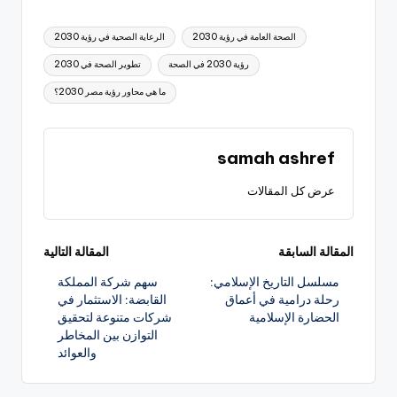
العلامات:
الصحة العامة في رؤية 2030
الرعاية الصحية في رؤية 2030
رؤية 2030 في الصحة
تطوير الصحة في 2030
ما هي محاور رؤية مصر 2030؟
samah ashref
عرض كل المقالات
تصفّح
المقالة السابقة
المقالة التالية
مسلسل التاريخ الإسلامي:
سهم شركة المملكة
المقالات
رحلة درامية في أعماق
القابضة: الاستثمار في
الحضارة الإسلامية
شركات متنوعة لتحقيق
التوازن بين المخاطر
والعوائد