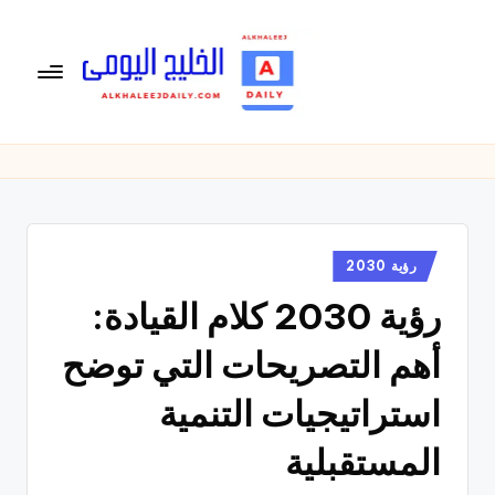
لتجاوز
لى
لمحتوى
ال
الخليج
اليومى
خ
متابعة
لي
يومية
لأخبار
ج
الخليج
نُشر
رؤية 2030
ال
في
العربى
رؤية 2030 كلام القيادة:
يو
,
الرياضية
م
أهم التصريحات التي توضح
والسياسية
ى
والاقتصادية.
استراتيجيات التنمية
المستقبلية