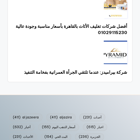
أفضل شركات تغليف الأثاث بالقاهرة بأسعار مناسبة وجودة عالية
01029115230
شركة بيراميدز: عندما تلتقي الجرأة العمرانية بفخامة التنفيذ
أحداث
(231)
aljazira
(411)
al jazeera
(411)
اخبار
(615)
أسعار الذهب اليوم
(155)
أخبار
(632)
الجزيرة
(236)
البث الحي
(154)
الأحداث
(231)