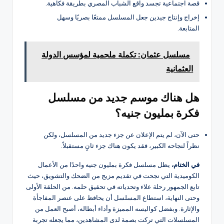
قصة اجتماعية تجسد واقع الشباب المصري بطريقة فكاهية.
إخراج وإنتاج جيدين جعل المسلسل ممتعًا بصريًا وسهل
المتابعة.
مسلسل عثمان: تكملة ملحمية لمؤسس الدولة
العثمانية
هل هناك موسم جديد من مسلسل
فكرة بمليون جنيه؟
حتى الآن، لم يتم الإعلان عن جزء جديد من المسلسل، ولكن
نظراً لنجاحه الكبير، فقد يكون هناك جزء ثانٍ مستقبلاً.
في الختام،
يظل مسلسل فكرة بمليون جنيه واحدًا من الأعمال
الكوميدية التي نجحت في تقديم مزيج من الضحك والتشويق، حيث
تابع الجمهور رحلة علاء وتحدياته في تحقيق حلمه. من الحلقة الأولى
وحتى النهاية، استطاع المسلسل أن يحافظ على عنصر المفاجأة
والإثارة. وبفضل كواليسه المميزة وأداء أبطاله، أصبح العمل من
المسلسلات التي تركت بصمة لدى المشاهدين، مما يجعله تجربة