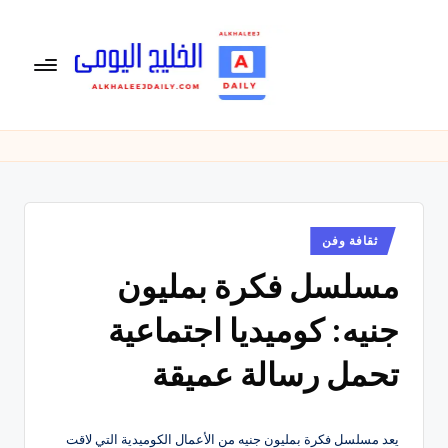
لتجاوز
لى
لمحتوى
ال
الخليج
اليومى
خ
متابعة
لي
يومية
لأخبار
ج
الخليج
نُشر
ثقافة وفن
ال
في
العربى
مسلسل فكرة بمليون
يو
,
الرياضية
م
جنيه: كوميديا اجتماعية
والسياسية
ى
والاقتصادية.
تحمل رسالة عميقة
يعد مسلسل فكرة بمليون جنيه من الأعمال الكوميدية التي لاقت