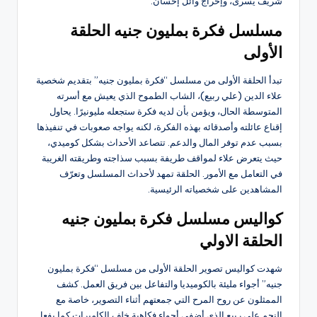
شريف يسرى، وإخراج وائل إحسان.
مسلسل فكرة بمليون جنيه الحلقة
الأولى
تبدأ الحلقة الأولى من مسلسل “فكرة بمليون جنيه” بتقديم شخصية
علاء الدين (علي ربيع)، الشاب الطموح الذي يعيش مع أسرته
المتوسطة الحال، ويؤمن بأن لديه فكرة ستجعله مليونيرًا. يحاول
إقناع عائلته وأصدقائه بهذه الفكرة، لكنه يواجه صعوبات في تنفيذها
بسبب عدم توفر المال والدعم. تتصاعد الأحداث بشكل كوميدي،
حيث يتعرض علاء لمواقف طريفة بسبب سذاجته وطريقته الغريبة
في التعامل مع الأمور. الحلقة تمهد لأحداث المسلسل وتعرّف
المشاهدين على شخصياته الرئيسية.
كواليس مسلسل فكرة بمليون جنيه
الحلقة الاولي
شهدت كواليس تصوير الحلقة الأولى من مسلسل “فكرة بمليون
جنيه” أجواء مليئة بالكوميديا والتفاعل بين فريق العمل. كشف
الممثلون عن روح المرح التي جمعتهم أثناء التصوير، خاصة مع
النجم علي ربيع الذي أضفى أجواء فكاهية خلف الكاميرات كما يفعل