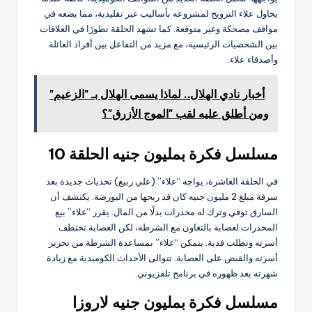
يحاول علاء الترويج لمشروعه بأساليب غير تقليدية، مما يضعه في
مواقف مضحكة وغير متوقعة. كما تشهد الحلقة تطورًا في العلاقات
بين الشخصيات الرئيسية، مع مزيد من التفاعل بين أفراد العائلة
وأصدقاء علاء.
أخبار نادي الهلال.. لماذا يسمى الهلال بـ "الزعيم"
ومن أطلق عليه لقب "الموج الأزرق"؟
مسلسل فكرة بمليون جنيه الحلقة 10
في الحلقة العاشرة، يواجه “علاء” (علي ربيع) تحديات جديدة بعد
سرقة مبلغ 2 مليون جنيه كان قد ربحها من البورصة. يكتشف أن
السارق توفي وترك له مخدرات بدلًا من المال. يقرر “علاء” بيع
المخدرات لعصابة بالتعاون مع الشرطة، لكن العصابة تختطف
أسرته وتطلب فدية. يتمكن “علاء” بمساعدة الشرطة من تحرير
أسرته والقبض على العصابة. تتوالى الأحداث الكوميدية مع زيادة
شهرته بعد ظهوره في برنامج تلفزيوني.
مسلسل فكرة بمليون جنيه لاروزا