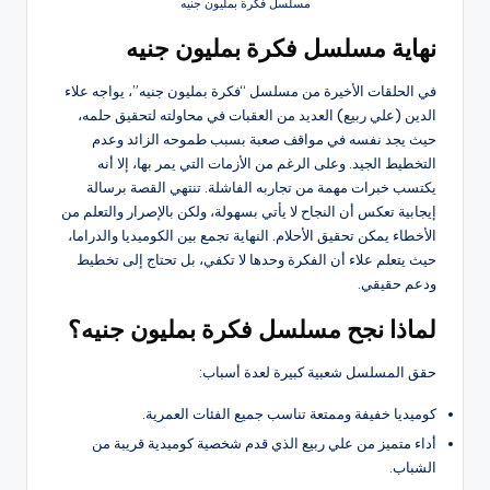
مسلسل فكرة بمليون جنيه
نهاية مسلسل فكرة بمليون جنيه
في الحلقات الأخيرة من مسلسل “فكرة بمليون جنيه”، يواجه علاء
الدين (علي ربيع) العديد من العقبات في محاولته لتحقيق حلمه،
حيث يجد نفسه في مواقف صعبة بسبب طموحه الزائد وعدم
التخطيط الجيد. وعلى الرغم من الأزمات التي يمر بها، إلا أنه
يكتسب خبرات مهمة من تجاربه الفاشلة. تنتهي القصة برسالة
إيجابية تعكس أن النجاح لا يأتي بسهولة، ولكن بالإصرار والتعلم من
الأخطاء يمكن تحقيق الأحلام. النهاية تجمع بين الكوميديا والدراما،
حيث يتعلم علاء أن الفكرة وحدها لا تكفي، بل تحتاج إلى تخطيط
ودعم حقيقي.
لماذا نجح مسلسل فكرة بمليون جنيه؟
حقق المسلسل شعبية كبيرة لعدة أسباب:
كوميديا خفيفة وممتعة تناسب جميع الفئات العمرية.
أداء متميز من علي ربيع الذي قدم شخصية كوميدية قريبة من
الشباب.