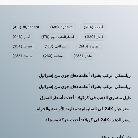
أحداث
(234)
aljazira
(418)
al jazeera
(418)
اخبار
(626)
أسعار الذهب اليوم
(178)
أخبار
(643)
الجزيرة
(240)
البث الحي
(158)
الأحداث
(234)
مباشر
(233)
سياسه
(233)
سياسة
(233)
زيلنسكي: نرغب بشراء أنظمة دفاع جوي من إسرائيل
زيلنسكي: نرغب بشراء أنظمة دفاع جوي من إسرائيل
دليل مشتري الذهب في كركوك: أحدث أسعار السوق
سعر عيار 24K في السليمانية: مقارنة الأونصة والجرام
سعر الذهب 24K في كربلاء: أحدث حركة مسجلة
شركات صديقة