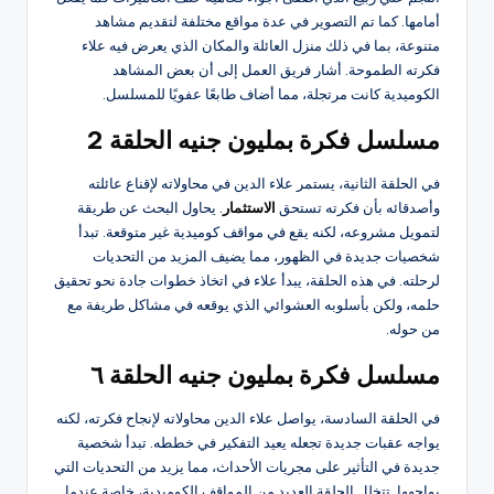
أمامها. كما تم التصوير في عدة مواقع مختلفة لتقديم مشاهد
متنوعة، بما في ذلك منزل العائلة والمكان الذي يعرض فيه علاء
فكرته الطموحة. أشار فريق العمل إلى أن بعض المشاهد
الكوميدية كانت مرتجلة، مما أضاف طابعًا عفويًا للمسلسل.
مسلسل فكرة بمليون جنيه الحلقة 2
في الحلقة الثانية، يستمر علاء الدين في محاولاته لإقناع عائلته
وأصدقائه بأن فكرته تستحق
الاستثمار
. يحاول البحث عن طريقة
لتمويل مشروعه، لكنه يقع في مواقف كوميدية غير متوقعة. تبدأ
شخصيات جديدة في الظهور، مما يضيف المزيد من التحديات
لرحلته. في هذه الحلقة، يبدأ علاء في اتخاذ خطوات جادة نحو تحقيق
حلمه، ولكن بأسلوبه العشوائي الذي يوقعه في مشاكل طريفة مع
من حوله.
مسلسل فكرة بمليون جنيه الحلقة ٦
في الحلقة السادسة، يواصل علاء الدين محاولاته لإنجاح فكرته، لكنه
يواجه عقبات جديدة تجعله يعيد التفكير في خططه. تبدأ شخصية
جديدة في التأثير على مجريات الأحداث، مما يزيد من التحديات التي
يواجهها. تتخلل الحلقة العديد من المواقف الكوميدية، خاصة عندما