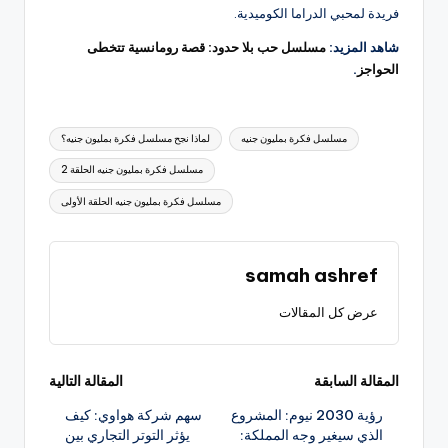
فريدة لمحبي الدراما الكوميدية.
شاهد المزيد:
مسلسل حب بلا حدود: قصة رومانسية تتخطى
الحواجز
.
العلامات:
مسلسل فكرة بمليون جنيه
لماذا نجح مسلسل فكرة بمليون جنيه؟
مسلسل فكرة بمليون جنيه الحلقة 2
مسلسل فكرة بمليون جنيه الحلقة الأولى
samah ashref
عرض كل المقالات
تصفّح
المقالة السابقة
المقالة التالية
رؤية 2030 نيوم: المشروع
سهم شركة هواوي: كيف
المقالات
الذي سيغير وجه المملكة:
يؤثر التوتر التجاري بين