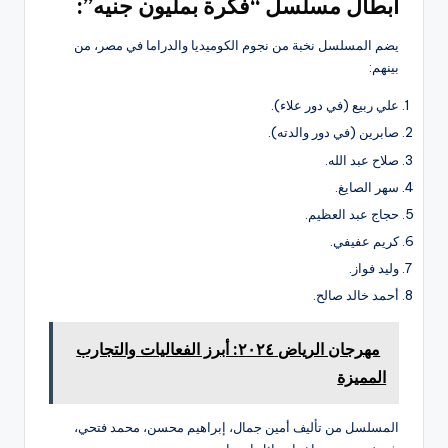
أبطال مسلسل “فكرة بمليون جنيه”:
يضم المسلسل نخبة من نجوم الكوميديا والدراما في مصر، من
بينهم:
علي ربيع (في دور علاء).
صابرين (في دور والدته).
صلاح عبد الله.
سهر الصايغ.
حجاج عبد العظيم.
كريم عفيفي.
وليد فواز.
أحمد خالد صالح.
مهرجان الرياض ٢٠٢٤: أبرز الفعاليات والتجارب
المميزة
المسلسل من تأليف أمين جمال، إبراهيم محسن، محمد فتحي،