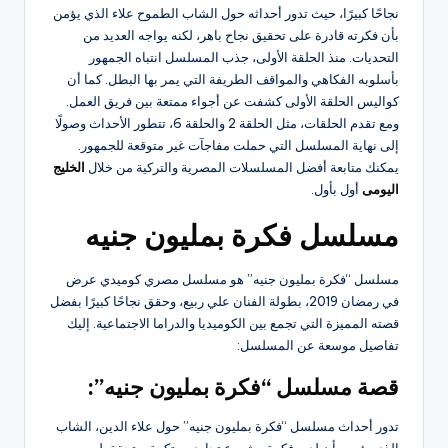
نجاحًا كبيرًا، حيث تدور أحداثه حول الشاب الطموح علاء الذي يؤمن
بأن فكرته قادرة على تحقيق نجاح باهر، لكنه يواجه العديد من
التحديات. منذ الحلقة الأولى، جذب المسلسل انتباه الجمهور
بأسلوبه الفكاهي والمواقف الطريفة التي يمر بها البطل. كما أن
كواليس الحلقة الأولى كشفت عن أجواء ممتعة بين فريق العمل.
ومع تقدم الحلقات، مثل الحلقة 2 والحلقة 6، تتطور الأحداث وصولًا
إلى نهاية المسلسل التي حملت مفاجآت غير متوقعة للجمهور.
يمكنك متابعة أفضل المسلسلات المصرية والتركية من خلال
الخليج
اليومى
أول بأول.
مسلسل فكرة بمليون جنيه
مسلسل “فكرة بمليون جنيه” هو مسلسل مصري كوميدي عرض
في رمضان 2019، بطولة الفنان علي ربيع، وحقق نجاحًا كبيرًا بفضل
قصته المميزة التي تجمع بين الكوميديا والدراما الاجتماعية. إليك
تفاصيل موسعة عن المسلسل:
قصة مسلسل “فكرة بمليون جنيه”:
تدور أحداث مسلسل “فكرة بمليون جنيه” حول علاء الدين، الشاب
الذي يؤمن بأن لديه فكرة مشروع تجاري مبتكرة ستحقق له