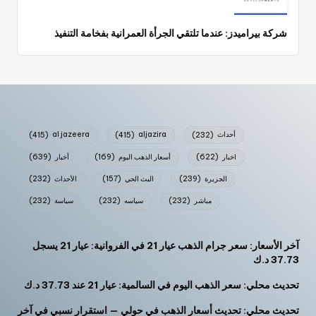
شركة بيراميدز: عندما تلتقي الجرأة العمرانية بفخامة التنفيذ
أحداث
(232)
aljazira
(415)
al jazeera
(415)
اخبار
(622)
أسعار الذهب اليوم
(169)
أخبار
(639)
الجزيرة
(239)
البث الحي
(157)
الأحداث
(232)
مباشر
(232)
سياسه
(232)
سياسة
(232)
آخر الأسعار: سعر جرام الذهب عيار 21 في الفروانية: عيار 21 يسجل
37.73 د.ك
تحديث محلي: سعر الذهب اليوم في السالمية: عيار 21 عند 37.73 د.ك
تحديث محلي: تحديث أسعار الذهب في حولي — استقرار نسبي في آخر