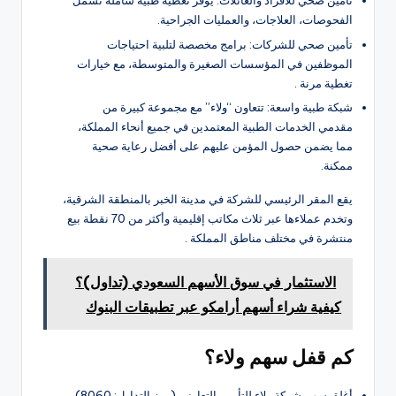
تأمين صحي للأفراد والعائلات: يوفر تغطية طبية شاملة تشمل
الفحوصات، العلاجات، والعمليات الجراحية.
تأمين صحي للشركات: برامج مخصصة لتلبية احتياجات
الموظفين في المؤسسات الصغيرة والمتوسطة، مع خيارات
تغطية مرنة .
شبكة طبية واسعة: تتعاون “ولاء” مع مجموعة كبيرة من
مقدمي الخدمات الطبية المعتمدين في جميع أنحاء المملكة،
مما يضمن حصول المؤمن عليهم على أفضل رعاية صحية
ممكنة.
يقع المقر الرئيسي للشركة في مدينة الخبر بالمنطقة الشرقية،
وتخدم عملاءها عبر ثلاث مكاتب إقليمية وأكثر من 70 نقطة بيع
منتشرة في مختلف مناطق المملكة .
الاستثمار في سوق الأسهم السعودي (تداول)؟
كيفية شراء أسهم أرامكو عبر تطبيقات البنوك
كم قفل سهم ولاء؟
أغلق سهم شركة ولاء للتأمين التعاوني (رمز التداول: 8060)