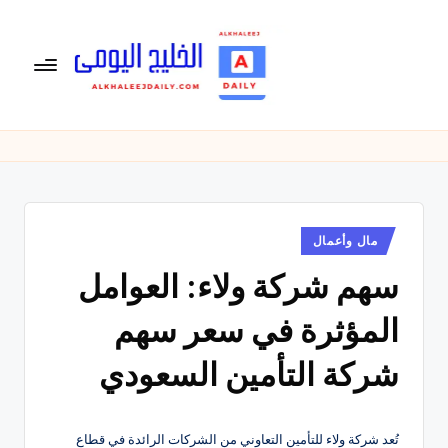
لتجاوز
لى
لمحتوى
ال
الخليج
اليومى
خ
متابعة
لي
يومية
لأخبار
ج
الخليج
نُشر
مال وأعمال
ال
في
العربى
سهم شركة ولاء: العوامل
يو
,
الرياضية
م
المؤثرة في سعر سهم
والسياسية
ى
والاقتصادية.
شركة التأمين السعودي
تُعد شركة ولاء للتأمين التعاوني من الشركات الرائدة في قطاع