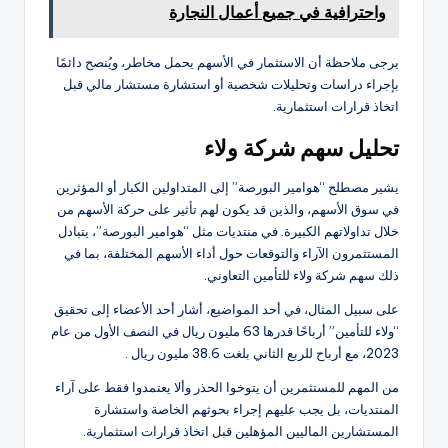
واحترافية في جميع أعمال النجارة
يرجى ملاحظة أن الاستثمار في الأسهم يحمل مخاطر، ويُنصح دائمًا
بإجراء دراسات وتحليلات شخصية أو استشارة مستشار مالي قبل
اتخاذ قرارات استثمارية.
تحليل سهم شركة ولاء
يشير مصطلح “هوامير البورصة” إلى المتداولين الكبار أو المؤثرين
في سوق الأسهم، والذين قد يكون لهم تأثير على حركة الأسهم من
خلال تداولاتهم الكبيرة. في منتديات مثل “هوامير البورصة”، يتبادل
المستثمرون الآراء والتوقعات حول أداء الأسهم المختلفة، بما في
ذلك سهم شركة ولاء للتأمين التعاوني.
على سبيل المثال، في أحد المواضيع، أشار أحد الأعضاء إلى تحقيق
“ولاء للتأمين” أرباحًا قدرها 63 مليون ريال في النصف الأول من عام
2023، مع أرباح للربع الثاني بلغت 38.6 مليون ريال .
من المهم للمستثمرين أن يتوخوا الحذر وألا يعتمدوا فقط على آراء
المنتديات، بل يجب عليهم إجراء بحوثهم الخاصة واستشارة
المستشارين الماليين المؤهلين قبل اتخاذ قرارات استثمارية.