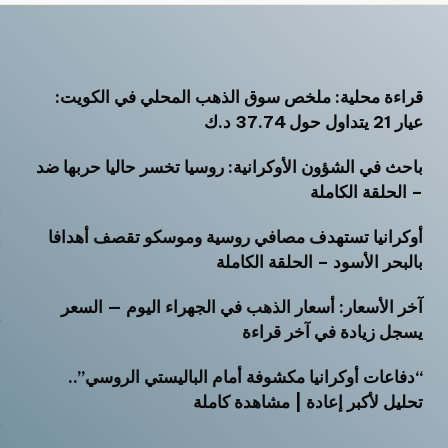
قراءة محلية: ملخص سوق الذهب المحلي في الكويت:
أ
عيار 21 يتداول حول 37.74 د.ك
أ
باحث في الشؤون الأوكرانية: روسيا تخسر حاليا حربها ضد
أ
– الحلقة الكاملة
ت
أوكرانيا تستهدف مصافي روسية وموسكو تقصف أهدافا
ث
بالبحر الأسود – الحلقة الكاملة
خ
آخر الأسعار: أسعار الذهب في الجهراء اليوم — السعر
ر
يسجل زيادة في آخر قراءة
س
“دفاعات أوكرانيا مكشوفة أمام الباليستي الروسي”..
ش
تحليل لأكبر إعادة | مشاهدة كاملة
ص