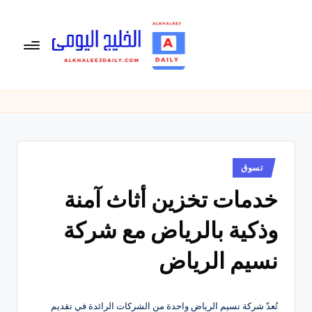
لتجاوز
لى
لمحتوى
ال
الخليج
اليومى
خ
متابعة
لي
يومية
لأخبار
ج
الخليج
نُشر
تسوق
ال
في
العربى
خدمات تخزين أثاث آمنة
يو
,
الرياضية
م
وذكية بالرياض مع شركة
والسياسية
ى
والاقتصادية.
نسيم الرياض
تُعدّ شركة نسيم الرياض واحدة من الشركات الرائدة في تقديم