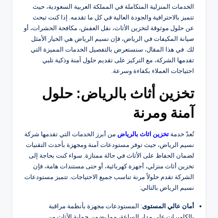
الخدمات المنزلية المتكاملة في المملكة العربية السعودية، حيث
تتميز بالاحترافية والجودة العالية في كل ما تقدمه. إذا كنت تبحث
عن حلول موثوقة لتخزين الأثاث، نقل العفش، مكافحة الحشرات، أو
صيانة المكيفات في الرياض، فإن نسيم الرياض هي الخيار الأمثل
لك. في هذا المقال، سنستعرض بالتفصيل الخدمات المميزة التي
تقدمها الشركة، مع التركيز على تقديم حلول آمنة وذكية تلبي
احتياجات العملاء بكفاءة وسرعة.
تخزين أثاث بالرياض: حلول
آمنة ومرنة
تُعدّ خدمة
تخزين اثاث بالرياض
من أبرز الخدمات التي تقدمها شركة
نسيم الرياض، حيث توفر مستودعات آمنة ومجهزة بأحدث التقنيات
لضمان الحفاظ على الأثاث في حالة ممتازة. سواء كنت بحاجة إلى
تخزين أثاث منزلي، أجهزة كهربائية، أو حتى مستندات هامة، فإن
الشركة تقدم حلولاً مرنة تناسب جميع الاحتياجات. تتميز مستودعات
نسيم الرياض بالتالي:
أمان عالي المستوى
: المستودعات مجهزة بأنظمة مراقبة
بالكاميرات على مدار الساعة، مما يضمن حماية الأثاث من