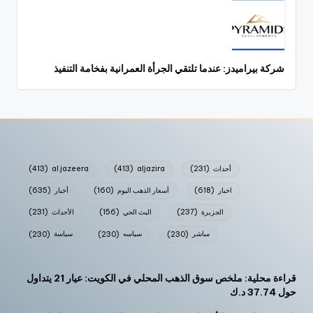
شركة بيراميدز: عندما تلتقي الجرأة العمرانية بفخامة التنفيذ
أحداث
(231)
aljazira
(413)
al jazeera
(413)
اخبار
(618)
أسعار الذهب اليوم
(160)
أخبار
(635)
الجزيرة
(237)
البث الحي
(156)
الأحداث
(231)
مباشر
(230)
سياسه
(230)
سياسة
(230)
قراءة محلية: ملخص سوق الذهب المحلي في الكويت: عيار 21 يتداول
حول 37.74 د.ك