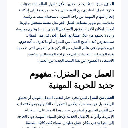
المنزل
خيارًا شائعًا يجذب ملايين الأفراد حول العالم. لقد تحوّلت
فكرة العمل التقليدي من التوجه إلى مكاتب مزدحمة إلى إمكانية
إنجاز المهام المهنية من راحة المنزل باستخدام منصات رقمية
متقدمة. مع ظهور
منصات العمل الحر
مثل
منصة مستقل
وغيرها،
أصبح بإمكان الأفراد تحقيق الاستقلال المهني، إدارة وقتهم بمرونة،
وزيادة دخلهم من خلال
مشاريع العمل الحر
. في هذا المقال،
سنستعرض كيف أصبح العمل من المنزل، أو ما يُعرف بـ
آت هوم
،
ثورة حقيقية في عالم العمل، مع التركيز على الفرص التي تقدمها
هذه المنصات، التحديات التي قد تواجه المستقلين، وكيفية
الاستفادة القصوى من هذا النمط الجديد من العمل.
العمل من المنزل: مفهوم
جديد للحرية المهنية
العمل من المنزل
ليس مجرد خيار لتجنب التنقل اليومي أو تحقيق
الراحة، بل هو نمط حياة يعكس التطورات التكنولوجية والاقتصادية
في القرن الحادي والعشرين. يعتمد هذا النمط على استخدام
الإنترنت وأدوات الاتصال الحديثة لإنجاز المهام المهنية دون الحاجة
إلى التواجد في مكان عمل تقليدي. سواء كنت كاتبًا، مصممًا،