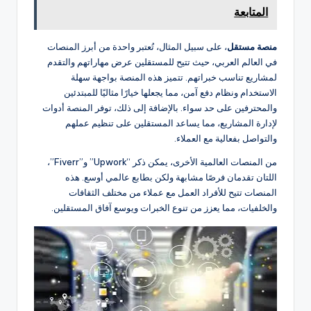
المتابعة
منصة مستقل
، على سبيل المثال، تُعتبر واحدة من أبرز المنصات
في العالم العربي، حيث تتيح للمستقلين عرض مهاراتهم والتقدم
لمشاريع تناسب خبراتهم. تتميز هذه المنصة بواجهة سهلة
الاستخدام ونظام دفع آمن، مما يجعلها خيارًا مثاليًا للمبتدئين
والمحترفين على حد سواء. بالإضافة إلى ذلك، توفر المنصة أدوات
لإدارة المشاريع، مما يساعد المستقلين على تنظيم عملهم
والتواصل بفعالية مع العملاء.
من المنصات العالمية الأخرى، يمكن ذكر “Upwork” و”Fiverr”،
اللتان تقدمان فرصًا مشابهة ولكن بطابع عالمي أوسع. هذه
المنصات تتيح للأفراد العمل مع عملاء من مختلف الثقافات
والخلفيات، مما يعزز من تنوع الخبرات ويوسع آفاق المستقلين.