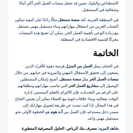
الاصطناعي والبلوك تشين قد تجعل منصات العمل الحر أكثر أمانًا
وشفافية في المستقبل.
في المنطقة العربية، تُعد
منصة مستقل
مثالًا رائدًا على كيفية تمكين
الشباب العربي من استغلال مهاراتهم وبناء مستقبل مهني مستقل.
مع زيادة الوعي بأهمية العمل الحر، يمكن أن تصبح هذه المنصات
محركًا للتنمية الاقتصادية في المنطقة.
الخاتمة
في الختام، يمثل
العمل من المنزل
فرصة ذهبية للأفراد الذين
يسعون إلى تحقيق الاستقلال المهني والمرونة في حياتهم. من خلال
منصات العمل الحر
مثل
منصة مستقل
، أصبح بإمكان المستقلين
الوصول إلى
مشاريع العمل الحر
التي تناسب مهاراتهم وتطلعاتهم.
على الرغم من التحديات، فإن الالتزام بالتعلم المستمر، إدارة
الوقت بفعالية، وبناء علاقات قوية مع العملاء يمكن أن يضمن النجاح
في هذا المجال. إذا كنت تبحث عن طريقة لتحويل مهاراتك إلى
مصدر دخل مستدام، فإن العمل من
آت هوم
هو الخطوة الأولى نحو
مستقبل مهني واعد.
شاهد المزيد:
مصرف بنك الرياض: الحلول المصرفية المتطورة