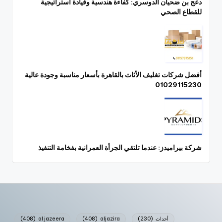
دعج بن ضحيان الدوسري: كفاءة هندسية وقيادة استراتيجية
للقطاع الصحي
أفضل شركات تغليف الأثاث بالقاهرة بأسعار مناسبة وجودة عالية
01029115230
شركة بيراميدز: عندما تلتقي الجرأة العمرانية بفخامة التنفيذ
أحداث
(230)
aljazira
(408)
al jazeera
(408)