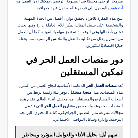
مبرمجًا، أو حتى مختصًا في التسويق الرقمي، يمكنك الآن العمل من
آت هوم
والوصول إلى فرص عالمية دون قيود جغرافية.
تتيح هذه الفكرة للأفراد تحقيق توازن أفضل بين الحياة المهنية
والشخصية. على سبيل المثال، يمكن للأم العاملة إدارة وقتها بحيث
تعتني بأطفالها وفي الوقت ذاته تنجز مهامها المهنية. كما أن العمل
من المنزل يقلل من تكاليف التنقل والملابس الرسمية، مما يجعله
خيارًا اقتصاديًا للكثيرين.
دور منصات العمل الحر في
تمكين المستقلين
تُعد
منصات العمل الحر
الدعامة الأساسية لنجاح العمل من المنزل.
هذه المنصات، مثل
منصة مستقل
، توفر بيئة رقمية تربط بين
أصحاب المشاريع والمستقلين من مختلف أنحاء العالم. تقدم هذه
المنصات مجموعة واسعة من
مشاريع العمل الحر
التي تشمل
مجالات متنوعة مثل التصميم الجرافيكي، كتابة المحتوى، البرمجة،
الترجمة، وإدارة وسائل التواصل الاجتماعي.
سهم أبل: تحليل الأداء والعوامل المؤثرة ومخاطر