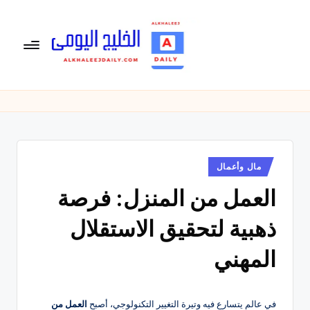
لتجاوز
لى
لمحتوى
ال
الخليج
اليومى
خ
متابعة
لي
يومية
لأخبار
ج
الخليج
نُشر
مال وأعمال
ال
في
العربى
العمل من المنزل: فرصة
يو
,
الرياضية
م
ذهبية لتحقيق الاستقلال
والسياسية
ى
والاقتصادية.
المهني
في عالم يتسارع فيه وتيرة التغيير التكنولوجي، أصبح
العمل من