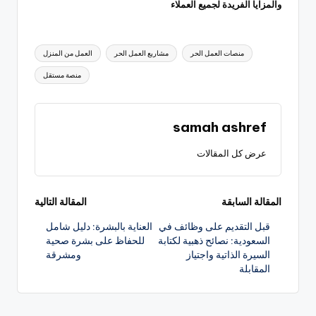
والمزايا الفريدة لجميع العملاء
العلامات:
منصات العمل الحر
مشاريع العمل الحر
العمل من المنزل
منصة مستقل
samah ashref
عرض كل المقالات
تصفّح
المقالة السابقة
المقالة التالية
قبل التقديم على وظائف في
العناية بالبشرة: دليل شامل
المقالات
السعودية: نصائح ذهبية لكتابة
للحفاظ على بشرة صحية
السيرة الذاتية واجتياز
ومشرقة
المقابلة