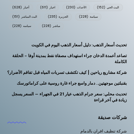
البث الحي
(152)
الأحداث
(230)
اخبار
(611)
أخبار
(628)
سياسة
(228)
الجزيرة
(235)
البث المباشر
(151)
مباشر
(228)
سياسه
(228)
تحديث أسعار الذهب: دليل أسعار الذهب اليوم في الكويت
تصاعد أعمدة الدخان جراء استهداف مصفاة نفط بمدينة أوفا – الحلقة
الكاملة
شركة مشاريع رياحين | كيف تكتشف تسربات المياه قبل تفاقم الأضرار؟
بقنبلتين موجهتين.. دمار واسع جراء غارة روسية على كراماتورسك
تحديث محلي: سعر جرام الذهب عيار 21 في الجهراء — السعر يسجل
زيادة في آخر قراءة
شركات صديقة
شركة تنظيف افران بالدمام