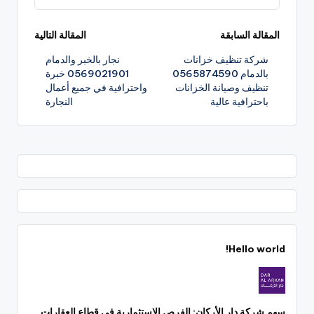
تصفّح
المقالة السابقة
المقالة التالية
شركة تنظيف خزانات
نجار بالخبر والدمام
المقالات
بالدمام 0565874590
0569021901 خبرة
تنظيف وصيانة الخزانات
واحترافية في جميع أعمال
باحترافية عالية
النجارة
Hello world!
سهم شركة دار الأركان: الفرص الاستثمارية في قطاع العقارات