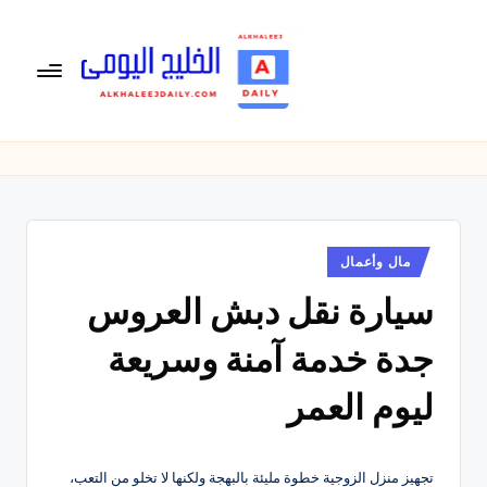
لتجاوز
لى
لمحتوى
ال
الخليج
اليومى
خ
متابعة
لي
يومية
لأخبار
ج
الخليج
نُشر
مال وأعمال
ال
في
العربى
سيارة نقل دبش العروس
يو
,
الرياضية
م
جدة خدمة آمنة وسريعة
والسياسية
ى
والاقتصادية.
ليوم العمر
تجهيز منزل الزوجية خطوة مليئة بالبهجة ولكنها لا تخلو من التعب،