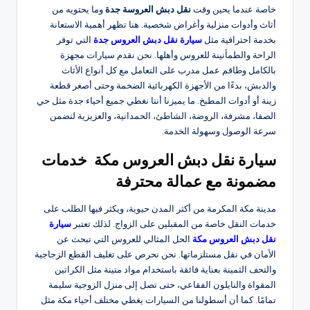
خاصة عندما يحين وقت
نقل دبش العروسة جدة
وما يحتويه من
أثاث وأدوات منزلية وأغراض شخصية. هنا تظهر أهمية الاستعانة
بخدمة احترافية مثل
سيارة نقل دبش العروس جدة
التي توفر
الراحة والطمأنينة للعروس وأهلها. نحن نقدم سيارات مجهزة
بالكامل وطاقم عمل مدرب على التعامل مع كل أنواع الأثاث
والدبش، بدءًا من الأجهزة الكهربائية الضخمة وحتى أصغر قطعة
زينة أو أدوات المطبخ. ما يميزنا أننا نغطي جميع أحياء جدة مثل حي
الصفا، مشرفة، الروضة، الشاطئ، الحمدانية، والعزيزية لنضمن
سرعة الوصول وسهولة الخدمة.
سيارة نقل دبش العروس مكة خدمات
مضمونة مع عمالة محترفة
مدينة مكة المكرمة من أكثر المدن حيوية، ويكثر فيها الطلب على
خدمات النقل خاصة من المقبلين على الزواج. لذلك تعتبر
سيارة
نقل دبش العروس مكة
الحل المثالي للعروس التي تبحث عن
الأمان في نقل مستلزماتها. نحن نحرص على تغليف القطع الزجاجية
والتحف الثمينة بعناية فائقة باستخدام مواد متينة مثل الكراتين
المقواة والنايلون الفقاعي، حتى تصل إلى منزل الزوجية سليمة
تمامًا. كما أن أسطولنا من السيارات يغطي مختلف أحياء مكة مثل