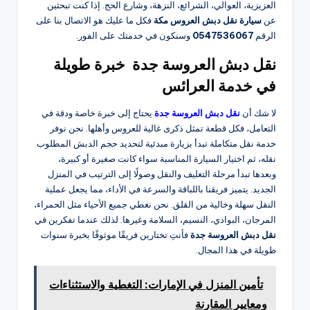
العزيزية، العوالي، الشرائع، النزهة، وشارع الحج. إذا كنت تبحثين
عن
سيارة نقل دبش العروس مكة
فكل ما عليك هو الاتصال بنا على
الرقم
0547536067
وسنكون في خدمتك على الفور.
نقل دبش العروسة جدة خبرة طويلة
في خدمة العرائس
لا شك أن
نقل دبش العروسة جدة
يحتاج إلى خبرة خاصة ودقة في
التعامل، فكل قطعة تمثل ذكرى غالية للعروس وأهلها. نحن نوفر
خدمة نقل متكاملة تبدأ بزيارة مبدئية لتحديد حجم الدبش المطلوب
نقله، ثم اختيار السيارة المناسبة سواء كانت صغيرة أو كبيرة،
وبعدها تبدأ مرحلة التغليف والنقل وصولًا إلى الترتيب في المنزل
الجديد. يتميز فريقنا باللباقة والسرعة في الأداء، مما يجعل عملية
النقل سهلة وخالية من القلق. نحن نغطي جميع الأحياء مثل الحمراء،
المرجان، البوادي، النسيم، السلامة وغيرها. لذلك عندما تفكرين في
نقل دبش العروسة جدة
فأنتِ تختارين فريقًا موثوقًا بخبرة سنوات
طويلة في هذا المجال.
تأمين المنزل في الإمارات: التغطية والاستثناءات
ومعايير المقارنة