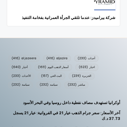
شركة بيراميدز: عندما تلتقي الجرأة العمرانية بفخامة التنفيذ
أحداث
(233)
aljazira
(416)
al jazeera
(416)
اخبار
(623)
أسعار الذهب اليوم
(169)
أخبار
(640)
الجزيرة
(239)
البث الحي
(157)
الأحداث
(233)
مباشر
(232)
سياسه
(232)
سياسة
(232)
أوكرانيا تستهدف مصاف نفطية داخل روسيا وفي البحر الأسود
آخر الأسعار: سعر جرام الذهب عيار 21 في الفروانية: عيار 21 يسجل
37.73 د.ك