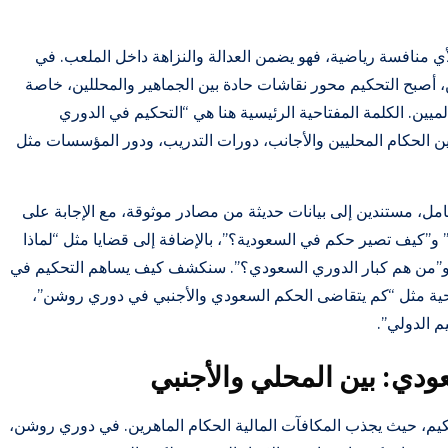
أي منافسة رياضية، فهو يضمن العدالة والنزاهة داخل الملعب. في
صبح التحكيم محور نقاشات حادة بين الجماهير والمحللين، خاصة
يين. الكلمة المفتاحية الرئيسية هنا هي “التحكيم في الدوري
ن الحكام المحليين والأجانب، دورات التدريب، ودور المؤسسات مثل
، مستندين إلى بيانات حديثة من مصادر موثوقة، مع الإجابة على
 و”كيف تصير حكم في السعودية؟”، بالإضافة إلى قضايا مثل “لماذا
و”من هم كبار الدوري السعودي؟”. سنكشف كيف يساهم التحكيم في
تاحية مثل “كم يتقاضى الحكم السعودي والأجنبي في دوري روشن”،
م الدولي”.
دي: بين المحلي والأجنبي
تحكيم، حيث يجذب المكافآت المالية الحكام الماهرين. في دوري روشن،