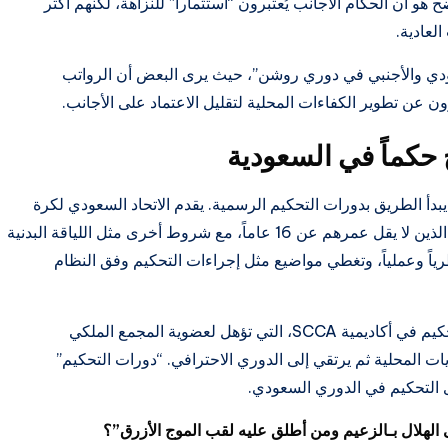
 ريال. الفرق الواضح هو أن الحكام الأجانب يُعتبرون “استثماراً” للنزاهة، لكنهم أكثر
العادية.
عودي والأجنبي في دوري روشن”، حيث يرى البعض أن الرواتب
ون عن تطوير الكفاءات المحلية لتقليل الاعتماد على الأجانب.
 حكماً في السعودية
دأ الطريق بدورات التحكيم الرسمية. يقدم الاتحاد السعودي لكرة
القدم دورات للحكام المستجدين، مفتوحة للسعوديين الذين لا يقل عمرهم عن 16 عاماً، مع شروط أخرى مثل اللياقة البدنية
ظرياً وعملياً، وتغطي مواضيع مثل إجراءات التحكيم وفق النظام
بالإضافة إلى ذلك، هناك برامج متقدمة مثل زمالة التحكيم في أكاديمية SCCA، التي تؤهل لعضوية المجمع الملكي
يات المحلية ثم يرتقي إلى الدوري الاحترافي. “دورات التحكيم”
التحكيم في الدوري السعودي.
 الهلال بـالزعيم ومن أطلق عليه لقب الموج الأزرق”؟