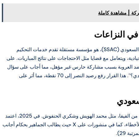
معركة | مشاهدة كاملة
في النزاعات
“مركز التحكيم السعودي”، أو مركز التحكيم الرياضي السعودي (SSAC)، هو مؤسسة مستقلة تقدم خدمات التحكيم
ية، ويتعامل مع قضايا مثل الاحتجاجات على نتائج المباريات. على
ل، في 2025، منح المركز النصر 3 نقاط ضد العروبة بسبب مشاركة حارس غير مؤهل، مما أجاب على سؤال
“لماذا حصل النصر على ثلاث نقاط في الدوري السعودي؟”. هذا القرار رفع رصيد النصر إلى 70 نقطة، مما أثر على
سعودي
“التحكيم الدولي” يشمل الحكام السعوديين المعتمدين من الفيفا، مثل محمد الهويش وشكري الحنفوش. في 2025، اعتمد
الفيفا 8 حكام سعوديين. ومع ذلك، توجد شكاوى من الأخطاء، كما في منشورات على X حيث يطالب الجماهير بحكام أجانب
ة 29).