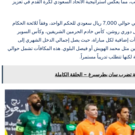
نب، مما يعكس استراتيجية الاتحاد السعودي لكرة القدم في تعزيز
بالنسبة للحكام المحليين، يبلغ الراتب الشهري الأساسي حوالي 7,000 ريال سعودي للحكم الواحد، وفقاً للائحة الحكام
ثل دوري روشن، كأس خادم الحرمين الشريفين، وكأس السوبر
آت إضافية لكل مباراة، حيث يصل إجمالي الدخل الشهري إلى
دوليين مثل محمد الهويش أو فيصل البلوي. هذه المكافآت تشمل حوالي
نية تضرب سان بطرسبرغ – الحلقة الكاملة