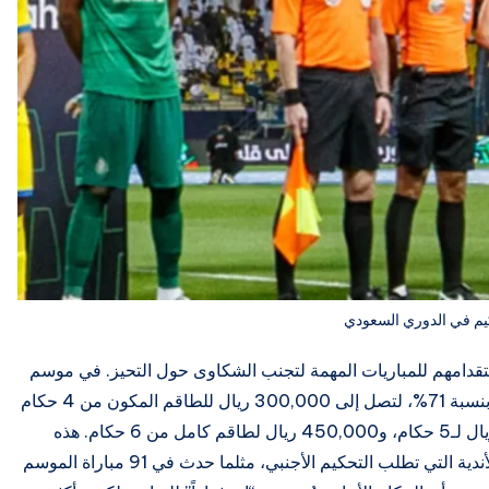
يم في الدوري السعودي
استقدامهم للمباريات المهمة لتجنب الشكاوى حول التحيز. في موسم
2025/2026، ارتفعت تكلفة طاقم التحكيم الأجنبي بنسبة 71%، لتصل إلى 300,000 ريال للطاقم المكون من 4 حكام
(حكم ساحة، مساعدين، وحكم VAR)، و375,000 ريال لـ5 حكام، و450,000 ريال لطاقم كامل من 6 حكام. هذه
التكاليف تشمل الرواتب، السفر، والإقامة، وتتحملها الأندية التي تطلب التحكيم الأجنبي، مثلما حدث في 91 مباراة الموسم