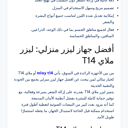
تصميم مريح وسهل الاستخدام في المنزل.
إمكانية تعديل شدة الليزر لتناسب جميع أنواع البشرة
والشعر.
فعال لجميع مناطق الجسم بما في ذلك الوجه، الذراعين،
الساقين، والمناطق الحساسة.
أفضل جهاز ليزر منزلي: ليزر
ملاي T14
من بين الأجهزة الرائدة في السوق، يأتي
mlay t14
أو ملاي T14
كخيار مثالي لمن يبحث عن افضل جهاز ليزر منزلي يجمع بين الجودة
والتقنية الحديثة.
يتميز ليزر ملاي T14 بقدرته على إزالة الشعر بسرعة وفعالية، مع
توفير حماية كاملة للبشرة بفضل أنظمة الأمان المدمجة.
كما أنه مزود بعدد كبير من النبضات الضوئية لتغطية أطول فترة
استخدام ممكنة قبل الحاجة لاستبدال الجهاز، ما يجعله استثمارًا
طويل الأمد.