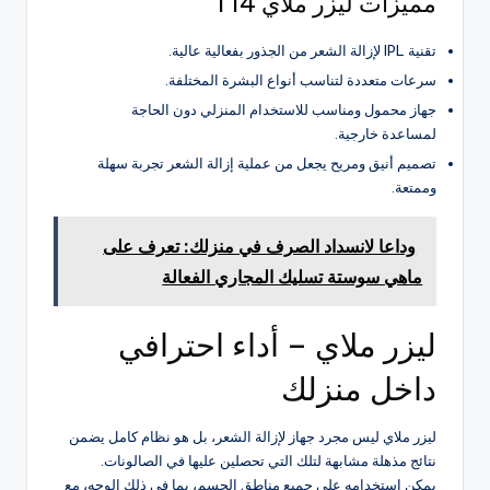
مميزات ليزر ملاي T14
تقنية IPL لإزالة الشعر من الجذور بفعالية عالية.
سرعات متعددة لتناسب أنواع البشرة المختلفة.
جهاز محمول ومناسب للاستخدام المنزلي دون الحاجة
لمساعدة خارجية.
تصميم أنيق ومريح يجعل من عملية إزالة الشعر تجربة سهلة
وممتعة.
وداعا لانسداد الصرف في منزلك: تعرف على
ماهي سوستة تسليك المجاري الفعالة
ليزر ملاي – أداء احترافي
داخل منزلك
ليزر ملاي ليس مجرد جهاز لإزالة الشعر، بل هو نظام كامل يضمن
نتائج مذهلة مشابهة لتلك التي تحصلين عليها في الصالونات.
يمكن استخدامه على جميع مناطق الجسم، بما في ذلك الوجه، مع