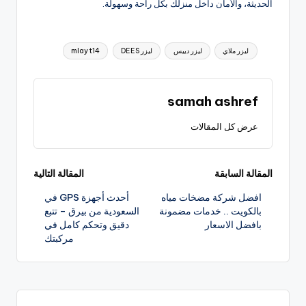
الحديثة، والأمان داخل منزلك بكل راحة وسهولة.
العلامات:
ليزر ملاي
ليزر دييس
ليزر DEES
mlay t14
samah ashref
عرض كل المقالات
تصفّح
المقالة السابقة
المقالة التالية
افضل شركة مضخات مياه
أحدث أجهزة GPS في
المقالات
بالكويت .. خدمات مضمونة
السعودية من بيرق – تتبع
بافضل الاسعار
دقيق وتحكم كامل في
مركبتك