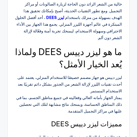
خالية من الشعر الزائد دون الحاجة لزيارة الصالونات أو مراكز
التجميل. ومع تطور التقنيات الحديثة، أصبح بإمكانك تحقيق هذا
الهدف بسهولة من منزلك باستخدام
ليزر DEES
، أحد أفضل الحلول
المبتكرة في عالم أجهزة الليزر المنزلي. يجمع هذا الجهاز بين الأداء
الاحترافي وسهولة الاستخدام، ليمنحك تجربة آمنة وفعّالة لإزالة
الشعر دون ألم.
ما هو ليزر دييس DEES ولماذا
يُعد الخيار الأمثل؟
ليزر دييس هو جهاز مصمم خصيصًا للاستخدام المنزلي، يعتمد على
أحدث تقنيات الليزر لإزالة الشعر من الجذور بشكل دائم تقريبًا بعد
الاستخدام المستمر.
يمتاز الجهاز بأمانه العالي وفعاليته في جميع مناطق الجسم، بما في
ذلك المناطق الحساسة، ويمنحك نتائج مشابهة لتلك التي تحصلين
عليها في مراكز التجميل المتقدمة.
مميزات ليزر دييس DEES
دقة عالية في إزالة الشعر دون التسبب في تهيج الجلد.