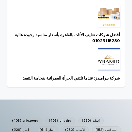
أفضل شركات تغليف الأثاث بالقاهرة بأسعار مناسبة وجودة عالية
01029115230
شركة بيراميدز: عندما تلتقي الجرأة العمرانية بفخامة التنفيذ
أحداث
(230)
aljazira
(408)
al jazeera
(408)
البث الحي
(152)
الأحداث
(230)
اخبار
(611)
أخبار
(628)