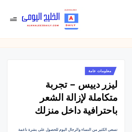
لتجاوز
لى
لمحتوى
ال
الخليج
اليومى
خ
متابعة
لي
يومية
لأخبار
ج
الخليج
نُشر
معلومات عامة
ال
في
العربى
ليزر دييس – تجربة
يو
,
الرياضية
م
متكاملة لإزالة الشعر
والسياسية
ى
والاقتصادية.
باحترافية داخل منزلك
تسعى الكثير من النساء والرجال اليوم للحصول على بشرة ناعمة