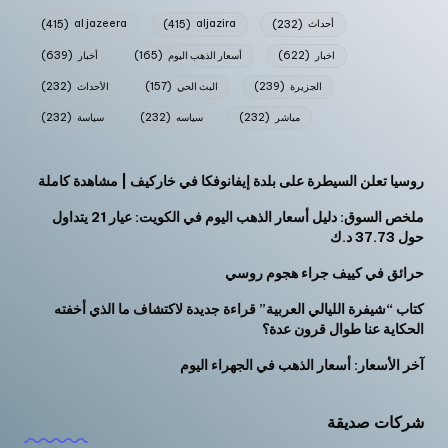
أحداث
(232)
aljazira
(415)
al jazeera
(415)
اخبار
(622)
أسعار الذهب اليوم
(165)
أخبار
(639)
الجزيرة
(239)
البث الحي
(157)
الأحداث
(232)
مباشر
(232)
سياسه
(232)
سياسة
(232)
روسيا تعلن السيطرة على بلدة إيفانوفكا في خاركيف | مشاهدة كاملة
ملخص السوق: دليل أسعار الذهب اليوم في الكويت: عيار 21 يتداول
حول 37.73 د.ك
حرائق في كييف جراء هجوم روسي
كتاب “شيفرة الليالي العربية” قراءة جديدة لاكتشاف ما الذي أخفته
الحكاية عنا طوال قرون عدة؟
آخر الأسعار: أسعار الذهب في الجهراء اليوم
شركات صديقة