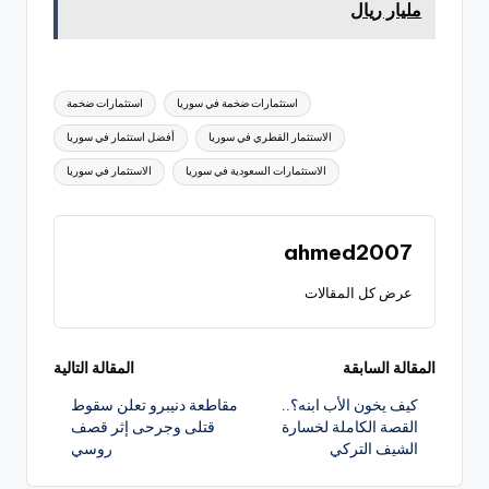
مليار ريال
العلامات:
استثمارات ضخمة في سوريا
استثمارات ضخمة
الاستثمار القطري في سوريا
أفضل استثمار في سوريا
الاستثمارات السعودية في سوريا
الاستثمار في سوريا
ahmed2007
عرض كل المقالات
تصفّح
المقالة السابقة
المقالة التالية
كيف يخون الأب ابنه؟..
مقاطعة دنيبرو تعلن سقوط
المقالات
القصة الكاملة لخسارة
قتلى وجرحى إثر قصف
الشيف التركي
روسي