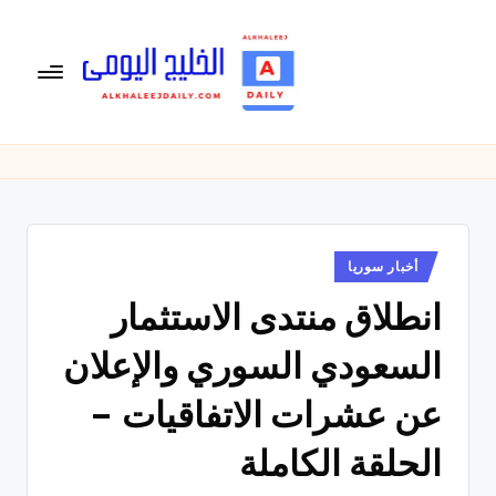
لتجاوز
لى
لمحتوى
ال
الخليج
اليومى
خ
متابعة
لي
يومية
لأخبار
ج
الخليج
نُشر
أخبار سوريا
ال
في
العربى
انطلاق منتدى الاستثمار
يو
,
الرياضية
م
السعودي السوري والإعلان
والسياسية
ى
والاقتصادية.
عن عشرات الاتفاقيات –
الحلقة الكاملة