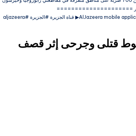
السلطات الأوكرانية تؤكد شن القوات الروسية أكثر من 700 ضربة على مناطق متفرقة في مقاطعتي زابوروجيا وخيرسون
#الأخبار =====================
===================== ▶ ▶ AlJazeera mobile applications▶ قناة الجزيرة #الجزيرة #aljazeera
قوط قتلى وجرحى إثر قصف