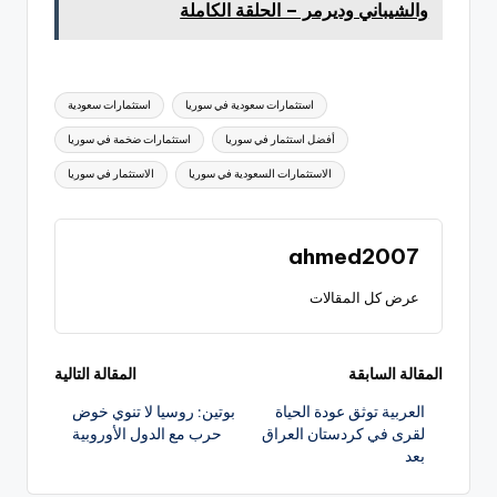
والشيباني وديرمر – الحلقة الكاملة
العلامات:
استثمارات سعودية في سوريا
استثمارات سعودية
أفضل استثمار في سوريا
استثمارات ضخمة في سوريا
الاستثمارات السعودية في سوريا
الاستثمار في سوريا
ahmed2007
عرض كل المقالات
تصفّح
المقالة السابقة
المقالة التالية
العربية توثق عودة الحياة
بوتين: روسيا لا تنوي خوض
المقالات
لقرى في كردستان العراق
حرب مع الدول الأوروبية
بعد