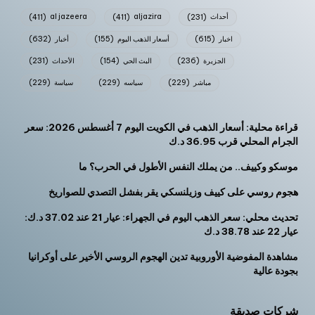
أحداث
(231)
aljazira
(411)
al jazeera
(411)
اخبار
(615)
أسعار الذهب اليوم
(155)
أخبار
(632)
الجزيرة
(236)
البث الحي
(154)
الأحداث
(231)
مباشر
(229)
سياسه
(229)
سياسة
(229)
قراءة محلية: أسعار الذهب في الكويت اليوم 7 أغسطس 2026: سعر
الجرام المحلي قرب 36.95 د.ك
موسكو وكييف.. من يملك النفس الأطول في الحرب؟ ما
هجوم روسي على كييف وزيلنسكي يقر بفشل التصدي للصواريخ
تحديث محلي: سعر الذهب اليوم في الجهراء: عيار 21 عند 37.02 د.ك:
عيار 22 عند 38.78 د.ك
مشاهدة المفوضية الأوروبية تدين الهجوم الروسي الأخير على أوكرانيا
بجودة عالية
شركات صديقة