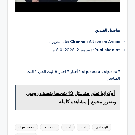
تفاصيل الفيديو:
AlJazeera Arabic قناة الجزيرة
Channel:
Published at:
ديسمبر 2, 2025 5:01 م
#al jazeera #aljazira #أخبار #اخبار #البث الحي #البث
المباشر
أوكرانيا تعلن مقـ.ـتل 13 شخصا بقصف روسي
وتضرر مجمع | مشاهدة كاملة
العلامات:
البث الحي
اخبار
أخبار
aljazira
al jazeera