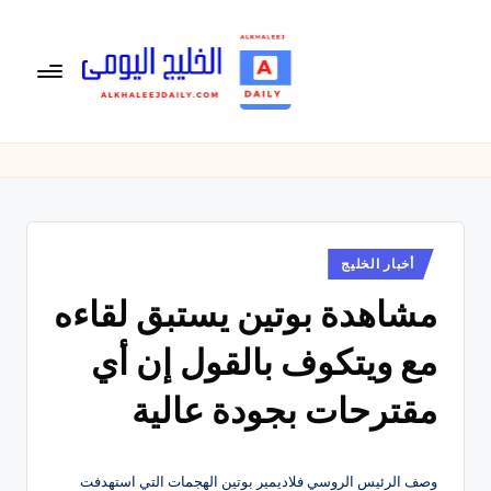
لتجاوز
لى
لمحتوى
ال
الخليج
اليومى
خ
متابعة
لي
يومية
لأخبار
ج
الخليج
نُشر
أخبار الخليج
ال
في
العربى
مشاهدة بوتين يستبق لقاءه
يو
,
الرياضية
م
مع ويتكوف بالقول إن أي
والسياسية
ى
والاقتصادية.
مقترحات بجودة عالية
وصف الرئيس الروسي فلاديمير بوتين الهجمات التي استهدفت