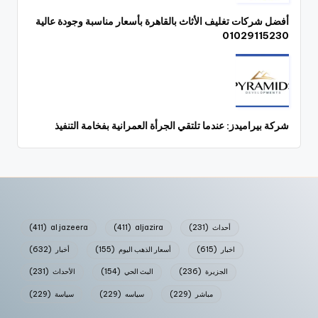
أفضل شركات تغليف الأثاث بالقاهرة بأسعار مناسبة وجودة عالية
01029115230
شركة بيراميدز: عندما تلتقي الجرأة العمرانية بفخامة التنفيذ
أحداث
(231)
aljazira
(411)
al jazeera
(411)
اخبار
(615)
أسعار الذهب اليوم
(155)
أخبار
(632)
الجزيرة
(236)
البث الحي
(154)
الأحداث
(231)
مباشر
(229)
سياسه
(229)
سياسة
(229)