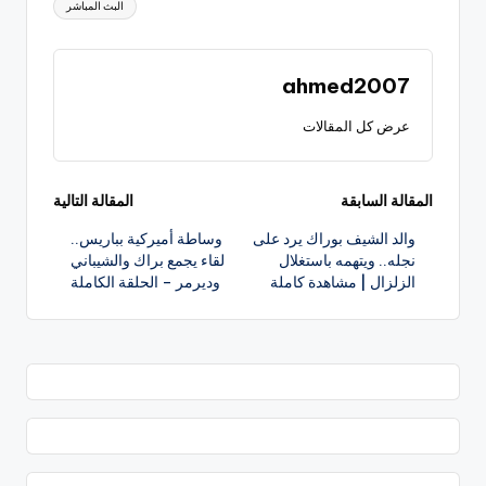
البث المباشر
ahmed2007
عرض كل المقالات
تصفّح
المقالة السابقة
المقالة التالية
والد الشيف بوراك يرد على
وساطة أميركية بباريس..
المقالات
نجله.. ويتهمه باستغلال
لقاء يجمع براك والشيباني
الزلزال | مشاهدة كاملة
وديرمر – الحلقة الكاملة