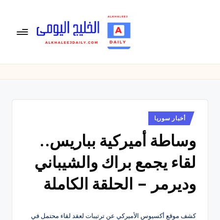
لتجاوز
لى
لمحتوى
ال
الخليج
اليومى
خ
متابعة
لي
يومية
لأخبار
ج
الخليج
نُشر
أخبار سوريا
ال
في
العربى
وساطة أميركية بباريس..
يو
,
الرياضية
م
لقاء يجمع براك والشيباني
والسياسية
ى
والاقتصادية.
وديرمر – الحلقة الكاملة
كشف موقع أكسيوس الأميركي عن ترتيبات لعقد لقاء محتمل في