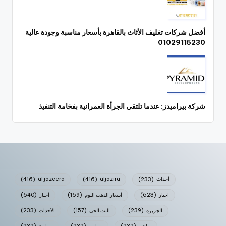
أفضل شركات تغليف الأثاث بالقاهرة بأسعار مناسبة وجودة عالية
01029115230
شركة بيراميدز: عندما تلتقي الجرأة العمرانية بفخامة التنفيذ
أحداث
(233)
aljazira
(416)
al jazeera
(416)
اخبار
(623)
أسعار الذهب اليوم
(169)
أخبار
(640)
الجزيرة
(239)
البث الحي
(157)
الأحداث
(233)