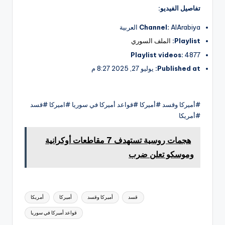
تفاصيل الفيديو:
AlArabiya العربية
Channel:
Playlist:
الملف السوري
Playlist videos:
4877
Published at:
يوليو 27, 2025 8:27 م
#أميركا وقسد #أميركا #قواعد أميركا في سوريا #اميركا #قسد
#أمريكا
هجمات روسية تستهدف 7 مقاطعات أوكرانية
وموسكو تعلن ضرب
العلامات:
قسد
أميركا وقسد
أميركا
أمريكا
قواعد أميركا في سوريا