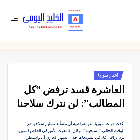
لتجاوز
لى
لمحتوى
ال
الخليج
اليومى
خ
متابعة
لي
يومية
لأخبار
ج
الخليج
نُشر
أخبار سوريا
ال
في
العربى
العاشرة قسد ترفض “كل
يو
,
الرياضية
م
المطالب”: لن نترك سلاحنا
والسياسية
ى
والاقتصادية.
أكدت قوات سوريا الديمقراطية أن مسألة تسليم سلاحها في
الوقت الحالي “مستحيلة”.. وكان المبعوث الأميركي الخاص لسوريا،
توم براك، أفاد في تصريحات خلال الشهر الجاري أن واشنطن