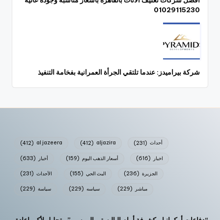
01029115230
شركة بيراميدز: عندما تلتقي الجرأة العمرانية بفخامة التنفيذ
أحداث
(231)
aljazira
(412)
al jazeera
(412)
اخبار
(616)
أسعار الذهب اليوم
(159)
أخبار
(633)
الجزيرة
(236)
البث الحي
(155)
الأحداث
(231)
مباشر
(229)
سياسه
(229)
سياسة
(229)
“دفاعات أوكرانيا مكشوفة أمام الباليستي الروسي”.. تحليل لأكبر إعادة