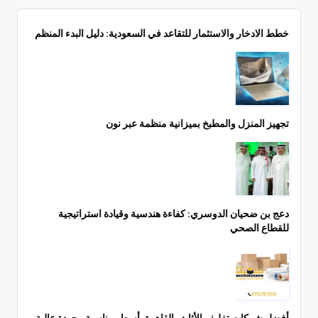
خطط الادخار والاستثمار للتقاعد في السعودية: دليل البدء المنظم
تجهيز المنزل والمطبخ بميزانية منظمة عبر نون
دعج بن ضحيان الدوسري: كفاءة هندسية وقيادة استراتيجية
للقطاع الصحي
أفضل شركات تغليف الأثاث بالقاهرة بأسعار مناسبة وجودة عالية