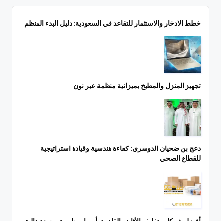
خطط الادخار والاستثمار للتقاعد في السعودية: دليل البدء المنظم
تجهيز المنزل والمطبخ بميزانية منظمة عبر نون
دعج بن ضحيان الدوسري: كفاءة هندسية وقيادة استراتيجية
للقطاع الصحي
أفضل شركات تغليف الأثاث بالقاهرة بأسعار مناسبة وجودة عالية