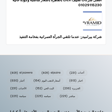
01029115230
شركة بيراميدز: عندما تلتقي الجرأة العمرانية بفخامة التنفيذ
أحداث
(231)
aljazira
(409)
al jazeera
(409)
اخبار
(613)
أسعار الذهب اليوم
(154)
أخبار
(630)
الجزيرة
(236)
البث الحي
(152)
الأحداث
(231)
مباشر
(229)
سياسه
(229)
سياسة
(229)
مشاهدة المفوضية الأوروبية تدين الهجوم الروسي الأخير على أوكرانيا