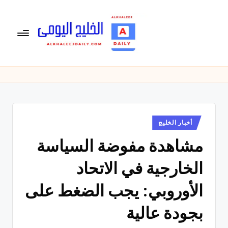
لتجاوز
لى
لمحتوى
ال
الخليج
اليومى
خ
متابعة
لي
يومية
لأخبار
ج
الخليج
نُشر
أخبار الخليج
ال
في
العربى
مشاهدة مفوضة السياسة
يو
,
الرياضية
م
الخارجية في الاتحاد
والسياسية
ى
والاقتصادية.
الأوروبي: يجب الضغط على
بجودة عالية