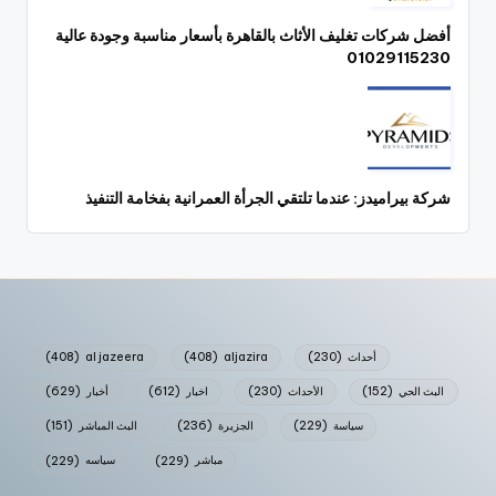
أفضل شركات تغليف الأثاث بالقاهرة بأسعار مناسبة وجودة عالية
01029115230
شركة بيراميدز: عندما تلتقي الجرأة العمرانية بفخامة التنفيذ
أحداث
(230)
aljazira
(408)
al jazeera
(408)
البث الحي
(152)
الأحداث
(230)
اخبار
(612)
أخبار
(629)
سياسة
(229)
الجزيرة
(236)
البث المباشر
(151)
مباشر
(229)
سياسه
(229)