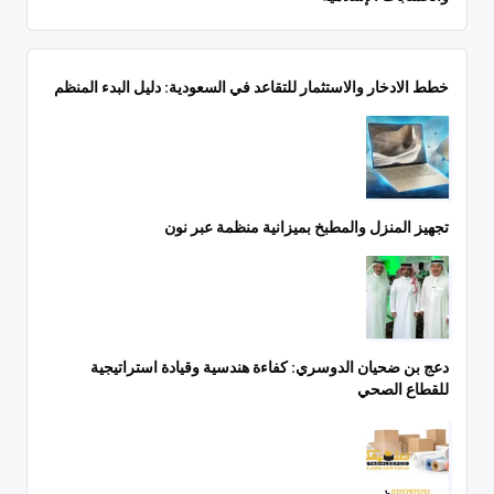
خطط الادخار والاستثمار للتقاعد في السعودية: دليل البدء المنظم
تجهيز المنزل والمطبخ بميزانية منظمة عبر نون
دعج بن ضحيان الدوسري: كفاءة هندسية وقيادة استراتيجية
للقطاع الصحي