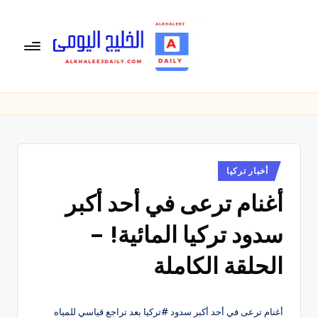
لتجاوز
لى
لمحتوى
ال
الخليج
اليومى
خ
متابعة
لي
يومية
لأخبار
ج
الخليج
نُشر
أخبار تركيا
ال
في
العربى
أغنام ترعى في أحد أكبر
يو
,
الرياضية
م
سدود تركيا المائية! –
والسياسية
ى
والاقتصادية.
الحلقة الكاملة
أغنام ترعى في أحد أكبر سدود #تركيا بعد تراجع قياسي للمياه