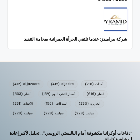
شركة بيراميدز: عندما تلتقي الجرأة العمرانية بفخامة التنفيذ
أحداث
(231)
aljazira
(412)
al jazeera
(412)
اخبار
(616)
أسعار الذهب اليوم
(159)
أخبار
(633)
الجزيرة
(236)
البث الحي
(155)
الأحداث
(231)
مباشر
(229)
سياسه
(229)
سياسة
(229)
“دفاعات أوكرانيا مكشوفة أمام الباليستي الروسي”.. تحليل لأكبر إعادة
| مشاهدة كاملة