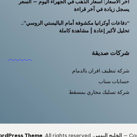
آخر الأسعار: أسعار الذهب في الجهراء اليوم — السعر
ر
يسجل زيادة في آخر قراءة
س
“دفاعات أوكرانيا مكشوفة أمام الباليستي الروسي”..
ش
تحليل لأكبر إعادة | مشاهدة كاملة
ص
م
شركات صديقة
م
شركة تنظيف افران بالدمام
حسابات سناب
شركة تسليك مجاري بمسقط
Cop
الخليج اليومى
. All rights reserved.
ordPress Theme