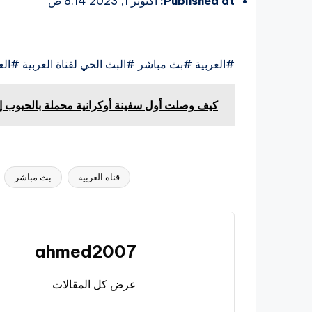
Published at:
أكتوبر 1, 2023 8:14 ص
#العربية #بث مباشر #البث الحي لقناة العربية #العر
كيف وصلت أول سفينة أوكرانية محملة بالحبوب إل
قناة العربية
بث مباشر
العلامات:
ahmed2007
عرض كل المقالات