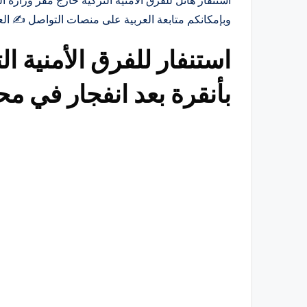
استنفار هائل للفرق الأمنية التركية خارج مقر وزارة ا
وبإمكانكم متابعة العربية على منصات التواصل ‏✍️ الع
استنفار للفرق الأمنية ال
بأنقرة بعد انفجار في م