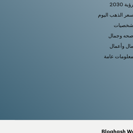
ؤية 2030
عر الذهب اليوم
خصيات
حه وجمال
ال وأعمال
علومات عامة
Bloghash W