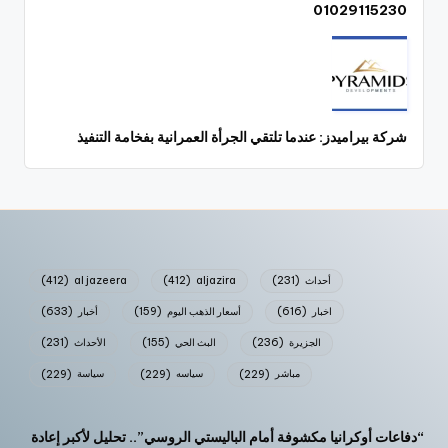
01029115230
شركة بيراميدز: عندما تلتقي الجرأة العمرانية بفخامة التنفيذ
أحداث
(231)
aljazira
(412)
al jazeera
(412)
اخبار
(616)
أسعار الذهب اليوم
(159)
أخبار
(633)
الجزيرة
(236)
البث الحي
(155)
الأحداث
(231)
مباشر
(229)
سياسه
(229)
سياسة
(229)
“دفاعات أوكرانيا مكشوفة أمام الباليستي الروسي”.. تحليل لأكبر إعادة