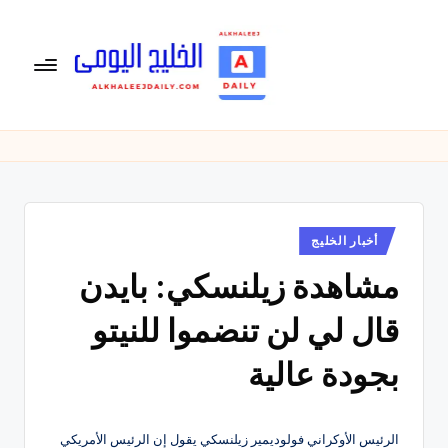
لتجاوز
لى
لمحتوى
ال
الخليج
اليومى
خ
متابعة
لي
يومية
لأخبار
ج
الخليج
نُشر
أخبار الخليج
ال
في
العربى
مشاهدة زيلنسكي: بايدن
يو
,
الرياضية
م
قال لي لن تنضموا للنيتو
والسياسية
ى
والاقتصادية.
بجودة عالية
الرئيس الأوكراني فولوديمير زيلنسكي يقول إن الرئيس الأمريكي