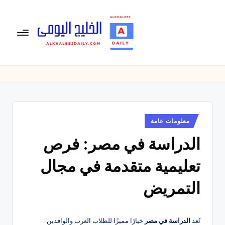
لتجاوز
لى
لمحتوى
ال
الخليج
اليومى
خ
متابعة
لي
يومية
لأخبار
ج
الخليج
نُشر
معلومات عامة
ال
في
العربى
الدراسة في مصر: فرص
يو
,
الرياضية
م
تعليمية متقدمة في مجال
والسياسية
ى
والاقتصادية.
التمريض
تُعد
الدراسة في مصر
خيارًا مميزًا للطلاب العرب والوافدين