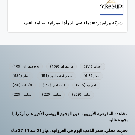
شركة بيراميدز: عندما تلتقي الجرأة العمرانية بفخامة التنفيذ
أحداث
(231)
aljazira
(409)
al jazeera
(409)
اخبار
(613)
أسعار الذهب اليوم
(154)
أخبار
(630)
الجزيرة
(236)
البث الحي
(152)
الأحداث
(231)
مباشر
(229)
سياسه
(229)
سياسة
(229)
مشاهدة المفوضية الأوروبية تدين الهجوم الروسي الأخير على أوكرانيا
بجودة عالية
تحديث محلي: سعر الذهب اليوم في الفروانية: عيار 21 عند 37.14 د.ك