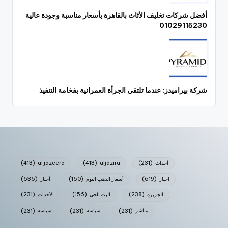
أفضل شركات تغليف الأثاث بالقاهرة بأسعار مناسبة وجودة عالية
01029115230
شركة بيراميدز: عندما تلتقي الجرأة العمرانية بفخامة التنفيذ
أحداث
(231)
aljazira
(413)
al jazeera
(413)
اخبار
(619)
أسعار الذهب اليوم
(160)
أخبار
(636)
الجزيرة
(238)
البث الحي
(156)
الأحداث
(231)
مباشر
(231)
سياسه
(231)
سياسة
(231)