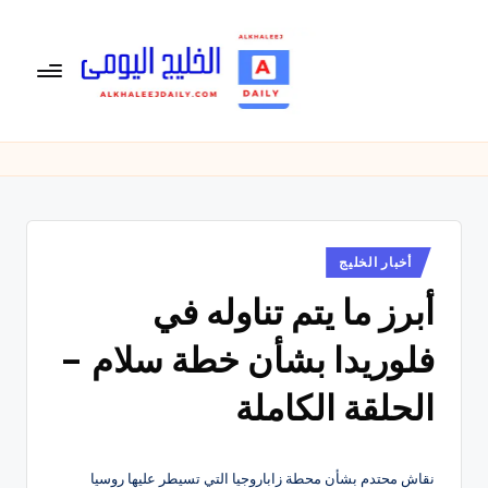
لتجاوز
لى
لمحتوى
ال
الخليج
اليومى
خ
متابعة
لي
يومية
لأخبار
ج
الخليج
نُشر
أخبار الخليج
ال
في
العربى
أبرز ما يتم تناوله في
يو
,
الرياضية
م
فلوريدا بشأن خطة سلام –
والسياسية
ى
والاقتصادية.
الحلقة الكاملة
نقاش محتدم بشأن محطة زاباروجيا التي تسيطر عليها روسيا