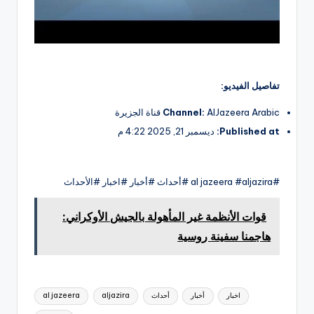
تفاصيل الفيديو:
AlJazeera Arabic قناة الجزيرة
Channel:
Published at:
ديسمبر 21, 2025 4:22 م
#al jazeera #aljazira #أحداث #أخبار #اخبار #الأحداث
قوات الأنظمة غير المأهولة بالجيش الأوكراني:
هاجمنا سفينة روسية
العلامات:
اخبار
أخبار
أحداث
aljazira
al jazeera