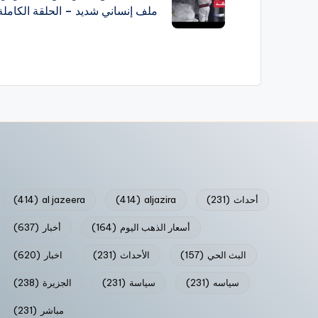
ملف إنساني شديد – الحلقة الكاملة
أحداث
(231)
aljazira
(414)
al jazeera
(414)
أسعار الذهب اليوم
(164)
أخبار
(637)
البث الحي
(157)
الأحداث
(231)
اخبار
(620)
سياسه
(231)
سياسة
(231)
الجزيرة
(238)
مباشر
(231)