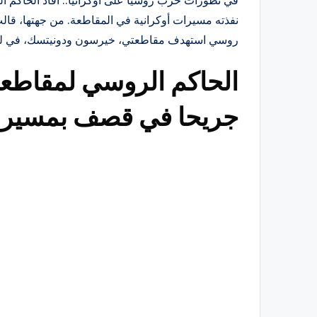
نفذته مسيرات أوكرانية في المقاطعة. من جهتها، قا
روسي استهدف مقاطعتي، خيرسون ودونيتسك، في ليل
جريحا في قصف بمسيرات