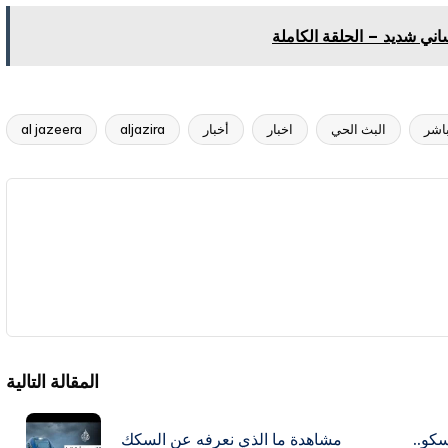
اني شديد – الحلقة الكاملة
باشر
البث الحي
اخبار
أخبار
aljazira
al jazeera
المقالة التالية
سكو..
مشاهدة ما الذي نعرفه عن السكك