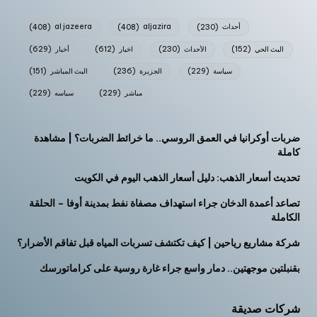
أحداث
(230)
aljazira
(408)
al jazeera
(408)
البث الحي
(152)
الأحداث
(230)
اخبار
(612)
أخبار
(629)
سياسة
(229)
الجزيرة
(236)
البث المباشر
(151)
مباشر
(229)
سياسه
(229)
ضربات أوكرانيا في العمق الروسي.. ما خرائط الضربات؟ | مشاهدة
كاملة
تحديث أسعار الذهب: دليل أسعار الذهب اليوم في الكويت
تصاعد أعمدة الدخان جراء استهداف مصفاة نفط بمدينة أوفا – الحلقة
الكاملة
شركة مشاريع رياحين | كيف تكتشف تسربات المياه قبل تفاقم الأضرار؟
بقنبلتين موجهتين.. دمار واسع جراء غارة روسية على كراماتورسك
شركات صديقة