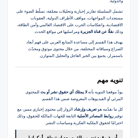
والدولية.
تشمل السلسلة تقارير إخبارية وتحليلات معمّقة، تسلّط الضوء على
مستجدات المواجهات، مواقف الأطراف الدولية، العقوبات
الاقتصادية، وانعكاسات الحرب على الاقتصاد العالمي وأمن الطاقة،
وذلك
نقلًا عن قناة الجزيرة
ومراسليها في مواقع الحدث.
يهدف هذا القسم إلى مساعدة المتابع العربي على فهم أبعاد
الصراع وسياقاته المختلفة، من خلال محتوى موثوق ومحدّث
باستمرار، يجمع بين الخبر العاجل والتحليل المتوازن.
تنويه مهم
يودّ موقعنا التنويه بأنه
لا يمتلك أي حقوق نشر أو بث
للمحتوى
المرئي أو الفيديوهات المعروضة ضمن هذا القسم.
كل ما نقدّمه هو
تعريف وإرشاد
الزوار إلى محتوى إخباري مميز، مع
توفير
روابط المصادر الأصلية
التابعة للجهات المالكة للحقوق، وذلك
احترامًا لحقوق الملكية الفكرية وسياسات النشر.
أزمة وقود تضرب القرم بعد استهداف أوكرانيا