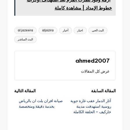
خطوط الإمداد | مشاهدة كاملة
العلامات:
البث الحي
اخبار
أخبار
aljazira
al jazeera
البث المباشر
ahmed2007
عرض كل المقالات
تصفّح
المقالة السابقة
المقالة التالية
آثار الدمار عقب غارة جوية
صيانة افران بلت ان بالرياض
المقالات
روسية استهدفت مدينة
بخدمة دقيقة ومتخصصة
خاركيف – الحلقة الكاملة