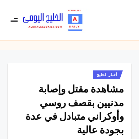
لتجاوز
لى
لمحتوى
ال
الخليج
اليومى
خ
متابعة
لي
يومية
لأخبار
ج
الخليج
نُشر
أخبار الخليج
ال
في
العربى
مشاهدة مقتل وإصابة
يو
,
الرياضية
م
مدنيين بقصف روسي
والسياسية
ى
والاقتصادية.
وأوكراني متبادل في عدة
بجودة عالية