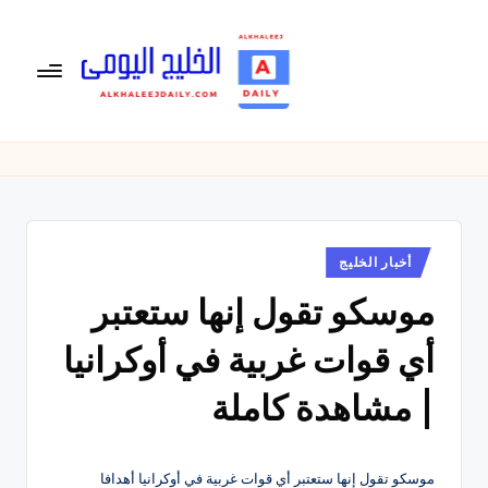
لتجاوز
لى
لمحتوى
ال
الخليج
اليومى
خ
متابعة
لي
يومية
لأخبار
ج
الخليج
نُشر
أخبار الخليج
ال
في
العربى
موسكو تقول إنها ستعتبر
يو
,
الرياضية
م
أي قوات غربية في أوكرانيا
والسياسية
ى
والاقتصادية.
| مشاهدة كاملة
موسكو تقول إنها ستعتبر أي قوات غربية في أوكرانيا أهدافا