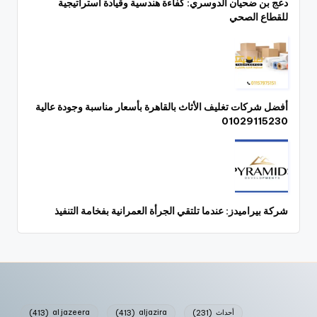
دعج بن ضحيان الدوسري: كفاءة هندسية وقيادة استراتيجية
للقطاع الصحي
أفضل شركات تغليف الأثاث بالقاهرة بأسعار مناسبة وجودة عالية
01029115230
شركة بيراميدز: عندما تلتقي الجرأة العمرانية بفخامة التنفيذ
أحداث
(231)
aljazira
(413)
al jazeera
(413)