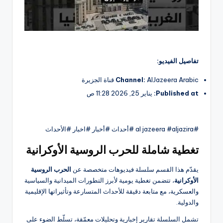
تفاصيل الفيديو:
AlJazeera Arabic قناة الجزيرة
Channel:
Published at:
يناير 25, 2026 11:28 ص
#al jazeera #aljazira #أحداث #أخبار #اخبار #الأحداث
تغطية شاملة للحرب الروسية الأوكرانية
يقدّم هذا القسم سلسلة فيديوهات متخصصة عن
الحرب الروسية
الأوكرانية
، تتضمن تغطية يومية لأبرز التطورات الميدانية والسياسية
والعسكرية، مع متابعة دقيقة للأحداث المتسارعة وتأثيراتها الإقليمية
والدولية.
تشمل السلسلة تقارير إخبارية وتحليلات معمّقة، تسلّط الضوء على