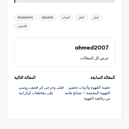
العلامات:
اخبار
أخبار
أحداث
aljazira
al jazeera
الأحداث
ahmed2007
عرض كل المقالات
تصفّح
المقالة السابقة
المقالة التالية
حقيبة القهوة وأدوات تحضير
قتلى وجرحى إثر قصف روسي
المقالات
القهوة المختصة – نصائح هامة
على مقاطعات أوكرانية
من رفاهية القهوة