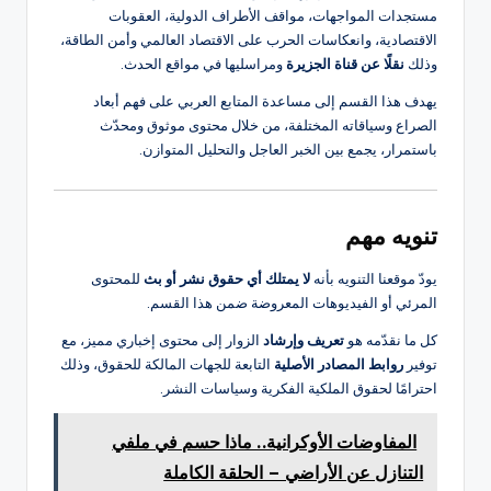
مستجدات المواجهات، مواقف الأطراف الدولية، العقوبات
الاقتصادية، وانعكاسات الحرب على الاقتصاد العالمي وأمن الطاقة،
وذلك
نقلًا عن قناة الجزيرة
ومراسليها في مواقع الحدث.
يهدف هذا القسم إلى مساعدة المتابع العربي على فهم أبعاد
الصراع وسياقاته المختلفة، من خلال محتوى موثوق ومحدّث
باستمرار، يجمع بين الخبر العاجل والتحليل المتوازن.
تنويه مهم
يودّ موقعنا التنويه بأنه
لا يمتلك أي حقوق نشر أو بث
للمحتوى
المرئي أو الفيديوهات المعروضة ضمن هذا القسم.
كل ما نقدّمه هو
تعريف وإرشاد
الزوار إلى محتوى إخباري مميز، مع
توفير
روابط المصادر الأصلية
التابعة للجهات المالكة للحقوق، وذلك
احترامًا لحقوق الملكية الفكرية وسياسات النشر.
المفاوضات الأوكرانية.. ماذا حسم في ملفي
التنازل عن الأراضي – الحلقة الكاملة