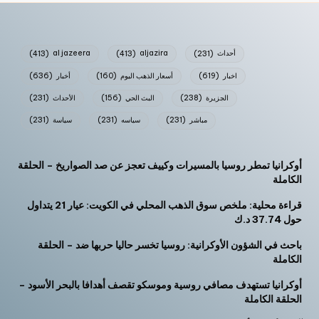
أحداث
(231)
aljazira
(413)
al jazeera
(413)
اخبار
(619)
أسعار الذهب اليوم
(160)
أخبار
(636)
الجزيرة
(238)
البث الحي
(156)
الأحداث
(231)
مباشر
(231)
سياسه
(231)
سياسة
(231)
أوكرانيا تمطر روسيا بالمسيرات وكييف تعجز عن صد الصواريخ – الحلقة
الكاملة
قراءة محلية: ملخص سوق الذهب المحلي في الكويت: عيار 21 يتداول
حول 37.74 د.ك
باحث في الشؤون الأوكرانية: روسيا تخسر حاليا حربها ضد – الحلقة
الكاملة
أوكرانيا تستهدف مصافي روسية وموسكو تقصف أهدافا بالبحر الأسود –
الحلقة الكاملة