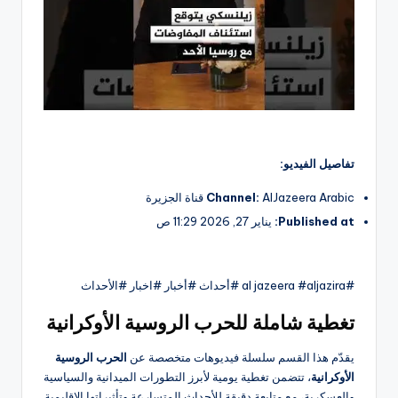
تفاصيل الفيديو:
AlJazeera Arabic قناة الجزيرة
Channel:
Published at:
يناير 27, 2026 11:29 ص
#al jazeera #aljazira #أحداث #أخبار #اخبار #الأحداث
تغطية شاملة للحرب الروسية الأوكرانية
يقدّم هذا القسم سلسلة فيديوهات متخصصة عن
الحرب الروسية
الأوكرانية
، تتضمن تغطية يومية لأبرز التطورات الميدانية والسياسية
والعسكرية، مع متابعة دقيقة للأحداث المتسارعة وتأثيراتها الإقليمية