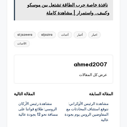
نافذة خاصة حرب الطاقة تشتعل بين موسكو
وكييف.. واستمرار | مشاهدة كاملة
العلامات:
اخبار
أخبار
أحداث
aljazira
al jazeera
الأحداث
ahmed2007
عرض كل المقالات
تصفّح
المقالة السابقة
المقالة التالية
مشاهدة الرئيس الأوكراني:
مشاهدة رئيس الأركان
المقالات
نتوقع استئناف المحادثات مع
الروسي: طلائع قواتنا على
المفاوضين الروس يوم بجودة
مسافة نحو 12 بجودة عالية
عالية