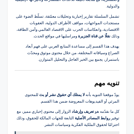
والدولية.
تشمل السلسلة تقارير إخبارية وتحليلات معمّقة، تسلّط الضوء على
مستجدات المواجهات، مواقف الأطراف الدولية، العقوبات
الاقتصادية، وانعكاسات الحرب على الاقتصاد العالمي وأمن الطاقة،
وذلك
نقلًا عن قناة الجزيرة
ومراسليها في مواقع الحدث.
يهدف هذا القسم إلى مساعدة المتابع العربي على فهم أبعاد
الصراع وسياقاته المختلفة، من خلال محتوى موثوق ومحدّث
باستمرار، يجمع بين الخبر العاجل والتحليل المتوازن.
تنويه مهم
يودّ موقعنا التنويه بأنه
لا يمتلك أي حقوق نشر أو بث
للمحتوى
المرئي أو الفيديوهات المعروضة ضمن هذا القسم.
كل ما نقدّمه هو
تعريف وإرشاد
الزوار إلى محتوى إخباري مميز، مع
توفير
روابط المصادر الأصلية
التابعة للجهات المالكة للحقوق، وذلك
احترامًا لحقوق الملكية الفكرية وسياسات النشر.