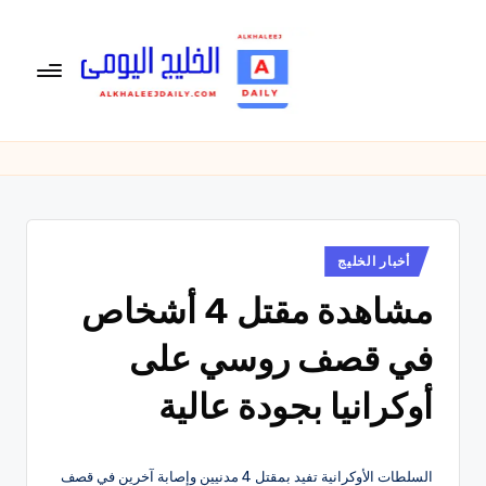
لتجاوز
لى
لمحتوى
ال
الخليج
اليومى
خ
متابعة
لي
يومية
لأخبار
ج
الخليج
نُشر
أخبار الخليج
ال
في
العربى
مشاهدة مقتل 4 أشخاص
يو
,
الرياضية
م
في قصف روسي على
والسياسية
ى
والاقتصادية.
أوكرانيا بجودة عالية
السلطات الأوكرانية تفيد بمقتل 4 مدنيين وإصابة آخرين في قصف