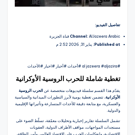
تفاصيل الفيديو:
AlJazeera Arabic قناة الجزيرة
Channel:
Published at:
يناير 31, 2026 2:52 م
#al jazeera #aljazira #أحداث #أخبار #اخبار #الأحداث
تغطية شاملة للحرب الروسية الأوكرانية
يقدّم هذا القسم سلسلة فيديوهات متخصصة عن
الحرب الروسية
الأوكرانية
، تتضمن تغطية يومية لأبرز التطورات الميدانية والسياسية
والعسكرية، مع متابعة دقيقة للأحداث المتسارعة وتأثيراتها الإقليمية
والدولية.
تشمل السلسلة تقارير إخبارية وتحليلات معمّقة، تسلّط الضوء على
مستجدات المواجهات، مواقف الأطراف الدولية، العقوبات
الاقتصادية، وانعكاسات الحرب على الاقتصاد العالمي وأمن الطاقة،