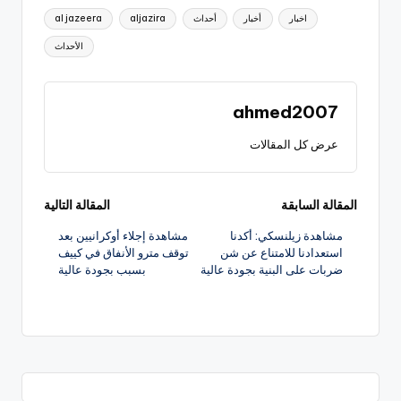
العلامات:
اخبار
أخبار
أحداث
aljazira
al jazeera
الأحداث
ahmed2007
عرض كل المقالات
تصفّح
المقالة السابقة
المقالة التالية
مشاهدة زيلنسكي: أكدنا
مشاهدة إجلاء أوكرانيين بعد
المقالات
استعدادنا للامتناع عن شن
توقف مترو الأنفاق في كييف
ضربات على البنية بجودة عالية
بسبب بجودة عالية