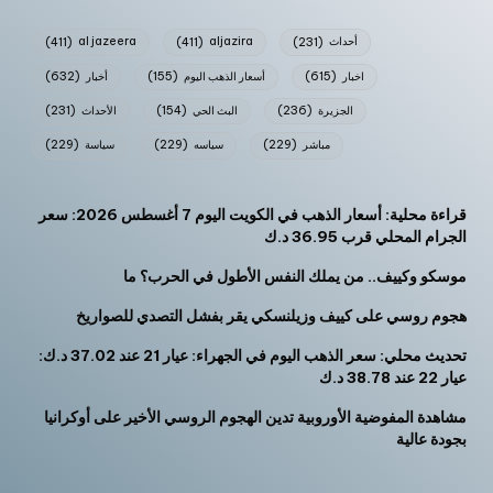
أحداث
(231)
aljazira
(411)
al jazeera
(411)
اخبار
(615)
أسعار الذهب اليوم
(155)
أخبار
(632)
الجزيرة
(236)
البث الحي
(154)
الأحداث
(231)
مباشر
(229)
سياسه
(229)
سياسة
(229)
قراءة محلية: أسعار الذهب في الكويت اليوم 7 أغسطس 2026: سعر
الجرام المحلي قرب 36.95 د.ك
موسكو وكييف.. من يملك النفس الأطول في الحرب؟ ما
هجوم روسي على كييف وزيلنسكي يقر بفشل التصدي للصواريخ
تحديث محلي: سعر الذهب اليوم في الجهراء: عيار 21 عند 37.02 د.ك:
عيار 22 عند 38.78 د.ك
مشاهدة المفوضية الأوروبية تدين الهجوم الروسي الأخير على أوكرانيا
بجودة عالية