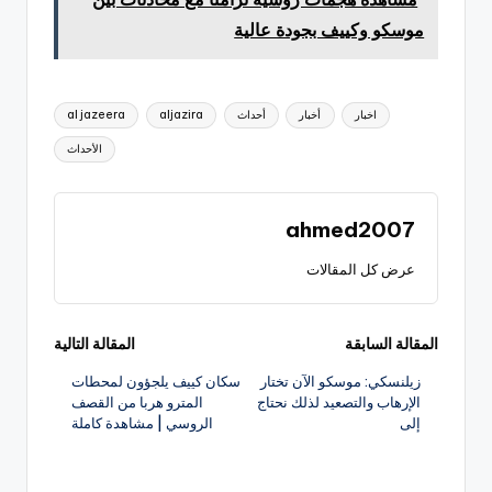
موسكو وكييف بجودة عالية
العلامات:
اخبار
أخبار
أحداث
aljazira
al jazeera
الأحداث
ahmed2007
عرض كل المقالات
تصفّح
المقالة السابقة
المقالة التالية
زيلنسكي: موسكو الآن تختار
سكان كييف يلجؤون لمحطات
المقالات
الإرهاب والتصعيد لذلك نحتاج
المترو هربا من القصف
إلى
الروسي | مشاهدة كاملة