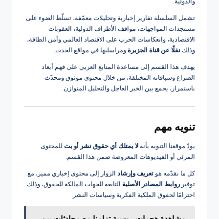
والدولية.
تشمل السلسلة تقارير إخبارية وتحليلات معمّقة، تسلّط الضوء على
مستجدات المواجهات، مواقف الأطراف الدولية، العقوبات
الاقتصادية، وانعكاسات الحرب على الاقتصاد العالمي وأمن الطاقة،
وذلك
نقلًا عن قناة الجزيرة
ومراسليها في مواقع الحدث.
يهدف هذا القسم إلى مساعدة المتابع العربي على فهم أبعاد
الصراع وسياقاته المختلفة، من خلال محتوى موثوق ومحدّث
باستمرار، يجمع بين الخبر العاجل والتحليل المتوازن.
تنويه مهم
يودّ موقعنا التنويه بأنه
لا يمتلك أي حقوق نشر أو بث
للمحتوى
المرئي أو الفيديوهات المعروضة ضمن هذا القسم.
كل ما نقدّمه هو
تعريف وإرشاد
الزوار إلى محتوى إخباري مميز، مع
توفير
روابط المصادر الأصلية
التابعة للجهات المالكة للحقوق، وذلك
احترامًا لحقوق الملكية الفكرية وسياسات النشر.
مشاهدة هجمات روسية تزامنا مع محادثات بين