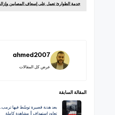
خدمة الطوارئ تعمل على إسعاف المصابين وإزالة 
العلامات:
ahmed2007
عرض كل المقالات
تصفّح
المقالة السابقة
المقالات
بعد هدنة قصيرة توسّط فيها ترمب..
تعاود استهداف | مشاهدة كاملة