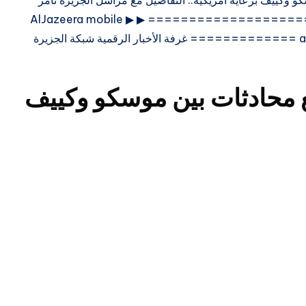
 وكييف برعاية أمريكية.. التفاصيل مع مراسل الجزيرة تامر
الصمادي ===================== ===================== ▶ ▶ AlJazeera mobile
applications▶ قناة الجزيرة #الجزيرة #aljazeera ============= غرفة الأخبار الرقمية شبكة الجزيرة
 محادثات بين موسكو وكييف