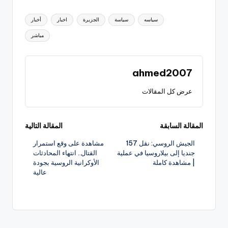
العلامات:
سياسه
سياسة
الجزيرة
اخبار
أخبار
مباشر
ahmed2007
عرض كل المقالات
تصفّح
المقالة السابقة
المقالة التالية
الجيش الروسي: نقل 157
مشاهدة على وقع استمرار
المقالات
جنديا إلى بيلاروسيا في عملية
القتال.. انتهاء المحادثات
| مشاهدة كاملة
الأوكرانية الروسية بجودة
عالية