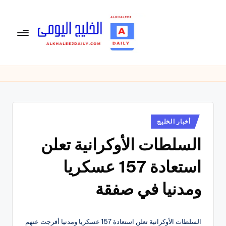
لتجاوز
لى
لمحتوى
ال
الخليج
اليومى
خ
متابعة
لي
يومية
لأخبار
ج
الخليج
نُشر
أخبار الخليج
ال
في
العربى
السلطات الأوكرانية تعلن
يو
,
الرياضية
م
استعادة 157 عسكريا
والسياسية
ى
والاقتصادية.
ومدنيا في صفقة
السلطات الأوكرانية تعلن استعادة 157 عسكريا ومدنيا أفرجت عنهم