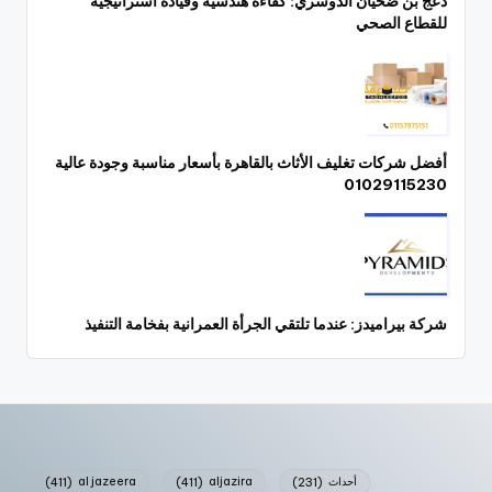
دعج بن ضحيان الدوسري: كفاءة هندسية وقيادة استراتيجية
للقطاع الصحي
أفضل شركات تغليف الأثاث بالقاهرة بأسعار مناسبة وجودة عالية
01029115230
شركة بيراميدز: عندما تلتقي الجرأة العمرانية بفخامة التنفيذ
أحداث
(231)
aljazira
(411)
al jazeera
(411)