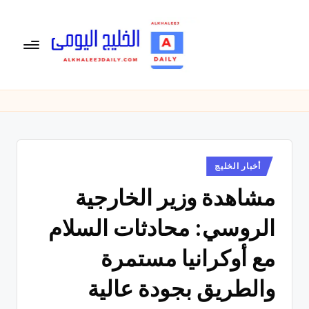
لتجاوز
لى
لمحتوى
ال
الخليج
اليومى
خ
متابعة
لي
يومية
لأخبار
ج
الخليج
نُشر
أخبار الخليج
ال
في
العربى
مشاهدة وزير الخارجية
يو
,
الرياضية
م
الروسي: محادثات السلام
والسياسية
ى
والاقتصادية.
مع أوكرانيا مستمرة
والطريق بجودة عالية