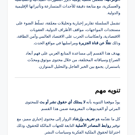
والعسكرية، مع متابعة دقيقة للأحداث المتسارعة وتأثيراتها الإقليمية
والدولية.
تشمل السلسلة تقارير إخبارية وتحليلات معمّقة، تسلّط الضوء على
مستجدات المواجهات، مواقف الأطراف الدولية، العقوبات
الاقتصادية، وانعكاسات الحرب على الاقتصاد العالمي وأمن الطاقة،
وذلك
نقلًا عن قناة الجزيرة
ومراسليها في مواقع الحدث.
يهدف هذا القسم إلى مساعدة المتابع العربي على فهم أبعاد
الصراع وسياقاته المختلفة، من خلال محتوى موثوق ومحدّث
باستمرار، يجمع بين الخبر العاجل والتحليل المتوازن.
تنويه مهم
يودّ موقعنا التنويه بأنه
لا يمتلك أي حقوق نشر أو بث
للمحتوى
المرئي أو الفيديوهات المعروضة ضمن هذا القسم.
كل ما نقدّمه هو
تعريف وإرشاد
الزوار إلى محتوى إخباري مميز، مع
توفير
روابط المصادر الأصلية
التابعة للجهات المالكة للحقوق، وذلك
احترامًا لحقوق الملكية الفكرية وسياسات النشر.