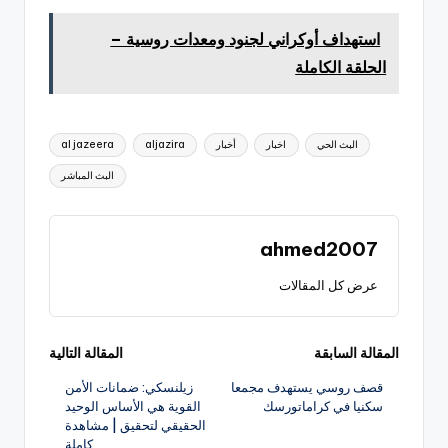
استهداف أوكراني لجنود ومعدات روسية –
الحلقة الكاملة
العلامات:
البث الحي
اخبار
أخبار
aljazira
al jazeera
البث المباشر
ahmed2007
عرض كل المقالات
تصفّح
المقالة السابقة
المقالة التالية
قصف روسي يستهدف مجمعا
زيلنسكي: ضمانات الأمن
المقالات
سكنيا في كراماتورسك
القوية هي الأساس الوحيد
الحقيقي لتحقيق | مشاهدة
كاملة