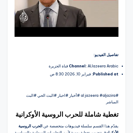
تفاصيل الفيديو:
AlJazeera Arabic قناة الجزيرة
Channel:
Published at:
فبراير 10, 2026 8:30 ص
#al jazeera #aljazira #أخبار #اخبار #البث الحي #البث
المباشر
تغطية شاملة للحرب الروسية الأوكرانية
يقدّم هذا القسم سلسلة فيديوهات متخصصة عن
الحرب الروسية
الأوكرانية
، تتضمن تغطية يومية لأبرز التطورات الميدانية والسياسية