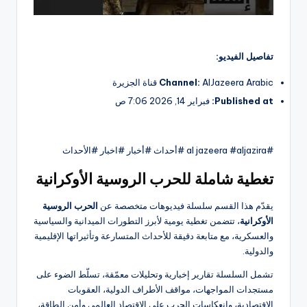
تفاصيل الفيديو:
AlJazeera Arabic قناة الجزيرة
Channel:
Published at:
فبراير 14, 2026 7:06 ص
#al jazeera #aljazira #أحداث #أخبار #اخبار #الأحداث
تغطية شاملة للحرب الروسية الأوكرانية
يقدّم هذا القسم سلسلة فيديوهات متخصصة عن
الحرب الروسية
الأوكرانية
، تتضمن تغطية يومية لأبرز التطورات الميدانية والسياسية
والعسكرية، مع متابعة دقيقة للأحداث المتسارعة وتأثيراتها الإقليمية
والدولية.
تشمل السلسلة تقارير إخبارية وتحليلات معمّقة، تسلّط الضوء على
مستجدات المواجهات، مواقف الأطراف الدولية، العقوبات
الاقتصادية، وانعكاسات الحرب على الاقتصاد العالمي وأمن الطاقة،