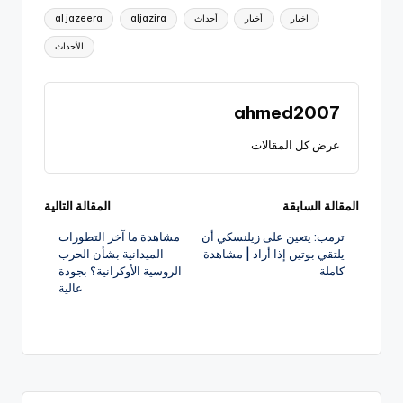
العلامات:
اخبار
أخبار
أحداث
aljazira
al jazeera
الأحداث
ahmed2007
عرض كل المقالات
تصفّح
المقالة السابقة
المقالة التالية
ترمب: يتعين على زيلنسكي أن
مشاهدة ما آخر التطورات
المقالات
يلتقي بوتين إذا أراد | مشاهدة
الميدانية بشأن الحرب
كاملة
الروسية الأوكرانية؟ بجودة
عالية