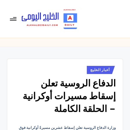
لتجاوز
لى
لمحتوى
ال
الخليج
اليومى
خ
متابعة
لي
يومية
لأخبار
ج
الخليج
نُشر
أخبار الخليج
ال
في
العربى
الدفاع الروسية تعلن
يو
,
الرياضية
م
إسقاط مسيرات أوكرانية
والسياسية
ى
والاقتصادية.
– الحلقة الكاملة
وزارة الدفاع الروسية تعلن إسقاط عشرين مسيرةً أوكرانية فوق