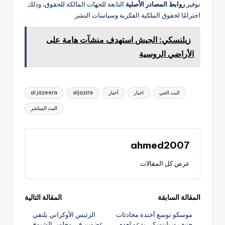
توفير
روابط المصادر الأصلية
التابعة للجهات المالكة للحقوق، وذلك
احترامًا لحقوق الملكية الفكرية وسياسات النشر.
زيلنسكي: الجيش استهدف منشآت هامة على
الأراضي الروسية
العلامات:
البث الحي
اخبار
أخبار
aljazira
al jazeera
البث المباشر
ahmed2007
عرض كل المقالات
تصفّح
المقالة السابقة
المقالة التالية
موسكو توسع أجندة محادثات
الرئيس الأوكراني يلتقي
المقالات
جنيف وزيلينسكي يدعو لعدم
عضوين في مجلس الشيوخ