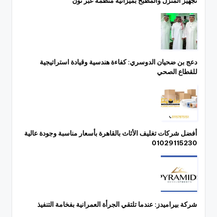
تجهيز المنزل والمطبخ بميزانية منظمة عبر نون
دعج بن ضحيان الدوسري: كفاءة هندسية وقيادة استراتيجية
للقطاع الصحي
أفضل شركات تغليف الأثاث بالقاهرة بأسعار مناسبة وجودة عالية
01029115230
شركة بيراميدز: عندما تلتقي الجرأة العمرانية بفخامة التنفيذ