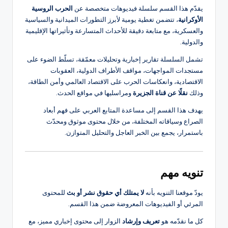
يقدّم هذا القسم سلسلة فيديوهات متخصصة عن
الحرب الروسية
الأوكرانية
، تتضمن تغطية يومية لأبرز التطورات الميدانية والسياسية
والعسكرية، مع متابعة دقيقة للأحداث المتسارعة وتأثيراتها الإقليمية
والدولية.
تشمل السلسلة تقارير إخبارية وتحليلات معمّقة، تسلّط الضوء على
مستجدات المواجهات، مواقف الأطراف الدولية، العقوبات
الاقتصادية، وانعكاسات الحرب على الاقتصاد العالمي وأمن الطاقة،
وذلك
نقلًا عن قناة الجزيرة
ومراسليها في مواقع الحدث.
يهدف هذا القسم إلى مساعدة المتابع العربي على فهم أبعاد
الصراع وسياقاته المختلفة، من خلال محتوى موثوق ومحدّث
باستمرار، يجمع بين الخبر العاجل والتحليل المتوازن.
تنويه مهم
يودّ موقعنا التنويه بأنه
لا يمتلك أي حقوق نشر أو بث
للمحتوى
المرئي أو الفيديوهات المعروضة ضمن هذا القسم.
كل ما نقدّمه هو
تعريف وإرشاد
الزوار إلى محتوى إخباري مميز، مع