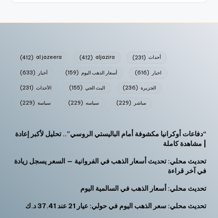
أحداث
(231)
aljazira
(412)
al jazeera
(412)
اخبار
(616)
أسعار الذهب اليوم
(159)
أخبار
(633)
الجزيرة
(236)
البث الحي
(155)
الأحداث
(231)
مباشر
(229)
سياسه
(229)
سياسة
(229)
“دفاعات أوكرانيا مكشوفة أمام الباليستي الروسي”.. تحليل لأكبر إعادة
| مشاهدة كاملة
تحديث محلي: تحديث أسعار الذهب في الفروانية — السعر يسجل زيادة
في آخر قراءة
تحديث محلي: أسعار الذهب في السالمية اليوم
تحديث محلي: سعر الذهب اليوم في حولي: عيار 21 عند 37.41 د.ك