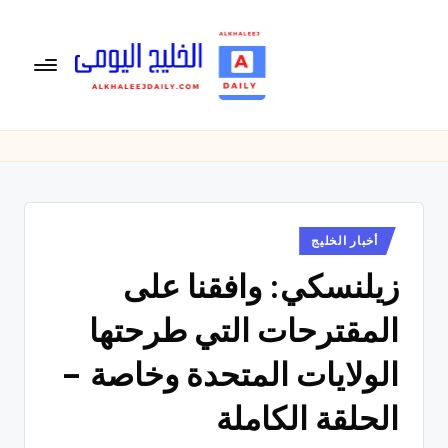
لتجاوز
لى
لمحتوى
ال
الخليج
اليومى
خ
متابعة
لي
يومية
لأخبار
ج
الخليج
نُشر
أخبار الخليج
ال
في
العربى
زيلنسكي: وافقنا على
يو
,
الرياضية
م
المقترحات التي طرحتها
والسياسية
ى
والاقتصادية.
الولايات المتحدة وخاصة –
الحلقة الكاملة