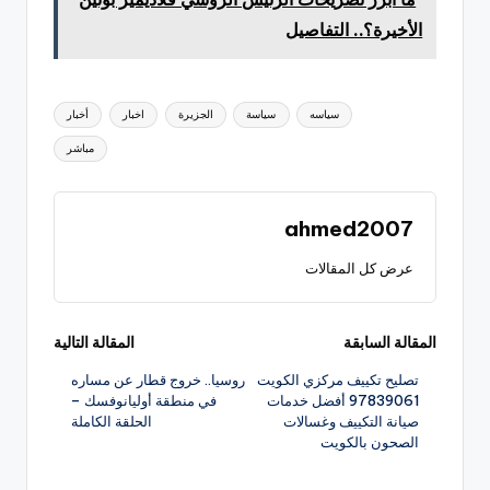
الأخيرة؟.. التفاصيل
العلامات:
سياسه
سياسة
الجزيرة
اخبار
أخبار
مباشر
ahmed2007
عرض كل المقالات
تصفّح
المقالة السابقة
المقالة التالية
تصليح تكييف مركزي الكويت
روسيا.. خروج قطار عن مساره
المقالات
97839061 أفضل خدمات
في منطقة أوليانوفسك –
صيانة التكييف وغسالات
الحلقة الكاملة
الصحون بالكويت