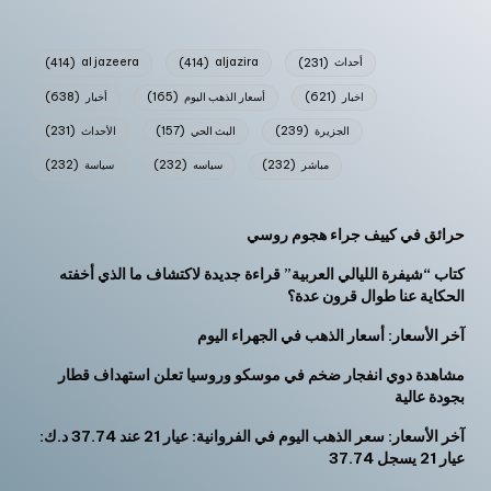
أحداث
(231)
aljazira
(414)
al jazeera
(414)
اخبار
(621)
أسعار الذهب اليوم
(165)
أخبار
(638)
الجزيرة
(239)
البث الحي
(157)
الأحداث
(231)
مباشر
(232)
سياسه
(232)
سياسة
(232)
حرائق في كييف جراء هجوم روسي
كتاب “شيفرة الليالي العربية” قراءة جديدة لاكتشاف ما الذي أخفته
الحكاية عنا طوال قرون عدة؟
آخر الأسعار: أسعار الذهب في الجهراء اليوم
مشاهدة دوي انفجار ضخم في موسكو وروسيا تعلن استهداف قطار
بجودة عالية
آخر الأسعار: سعر الذهب اليوم في الفروانية: عيار 21 عند 37.74 د.ك:
عيار 21 يسجل 37.74