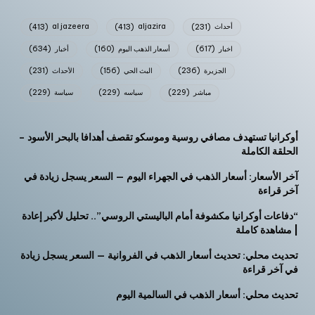
أحداث
(231)
aljazira
(413)
al jazeera
(413)
اخبار
(617)
أسعار الذهب اليوم
(160)
أخبار
(634)
الجزيرة
(236)
البث الحي
(156)
الأحداث
(231)
مباشر
(229)
سياسه
(229)
سياسة
(229)
أوكرانيا تستهدف مصافي روسية وموسكو تقصف أهدافا بالبحر الأسود –
الحلقة الكاملة
آخر الأسعار: أسعار الذهب في الجهراء اليوم — السعر يسجل زيادة في
آخر قراءة
“دفاعات أوكرانيا مكشوفة أمام الباليستي الروسي”.. تحليل لأكبر إعادة
| مشاهدة كاملة
تحديث محلي: تحديث أسعار الذهب في الفروانية — السعر يسجل زيادة
في آخر قراءة
تحديث محلي: أسعار الذهب في السالمية اليوم