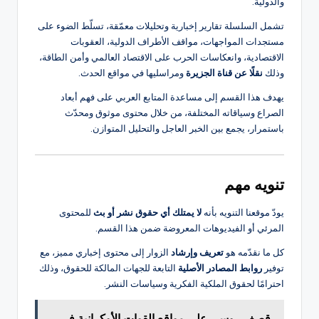
والدولية.
تشمل السلسلة تقارير إخبارية وتحليلات معمّقة، تسلّط الضوء على
مستجدات المواجهات، مواقف الأطراف الدولية، العقوبات
الاقتصادية، وانعكاسات الحرب على الاقتصاد العالمي وأمن الطاقة،
وذلك
نقلًا عن قناة الجزيرة
ومراسليها في مواقع الحدث.
يهدف هذا القسم إلى مساعدة المتابع العربي على فهم أبعاد
الصراع وسياقاته المختلفة، من خلال محتوى موثوق ومحدّث
باستمرار، يجمع بين الخبر العاجل والتحليل المتوازن.
تنويه مهم
يودّ موقعنا التنويه بأنه
لا يمتلك أي حقوق نشر أو بث
للمحتوى
المرئي أو الفيديوهات المعروضة ضمن هذا القسم.
كل ما نقدّمه هو
تعريف وإرشاد
الزوار إلى محتوى إخباري مميز، مع
توفير
روابط المصادر الأصلية
التابعة للجهات المالكة للحقوق، وذلك
احترامًا لحقوق الملكية الفكرية وسياسات النشر.
قصف روسي على مواقع القوات الأوكرانية في