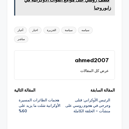
زابوروجيا
العلامات:
سياسه
سياسة
الجزيرة
اخبار
أخبار
مباشر
ahmed2007
عرض كل المقالات
تصفّح
المقالة السابقة
المقالة التالية
الرئيس الأوكراني: قتلى
هجمات الطائرات المسيرة
المقالات
وجرحى في هجوم روسي على
الأوكرانية شلت ما يزيد على
منشآت – الحلقة الكاملة
60%