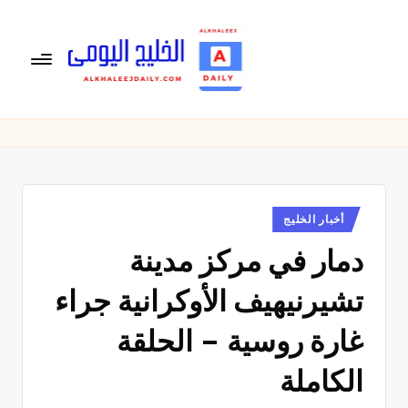
لتجاوز
لى
لمحتوى
ال
الخليج
اليومى
خ
متابعة
لي
يومية
لأخبار
ج
الخليج
نُشر
أخبار الخليج
ال
في
العربى
دمار في مركز مدينة
يو
,
الرياضية
م
تشيرنيهيف الأوكرانية جراء
والسياسية
ى
والاقتصادية.
غارة روسية – الحلقة
الكاملة