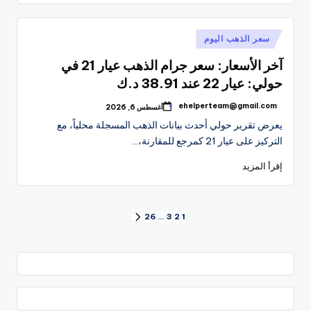
نُشر
سعر الذهب اليوم
في
آخر الأسعار: سعر جرام الذهب عيار 21 في
حولي: عيار 22 عند 38.91 د.ك
ehelperteam@gmail.com
أغسطس 6, 2026
تمّ
النشر
يعرض تقرير حولي أحدث بيانات الذهب المسجلة محلياً، مع
بواسطة
التركيز على عيار 21 كمرجع للمقارنة،…
إقرأ المزيد
تعدد
26
…
3
2
1
الصفحة
التالية
صفحات
المقالات