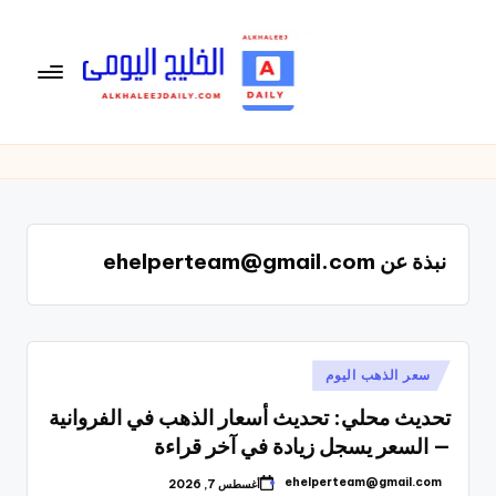
لتجاوز
لى
لمحتوى
ال
الخليج
اليومى
خ
متابعة
لي
يومية
لأخبار
ج
نبذة عن ehelperteam@gmail.com
الخليج
ال
العربى
يو
,
الرياضية
م
والسياسية
نُشر
سعر الذهب اليوم
ى
والاقتصادية.
في
تحديث محلي: تحديث أسعار الذهب في الفروانية
— السعر يسجل زيادة في آخر قراءة
ehelperteam@gmail.com
أغسطس 7, 2026
تمّ