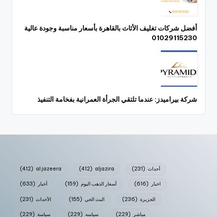
أفضل شركات تغليف الأثاث بالقاهرة بأسعار مناسبة وجودة عالية
01029115230
شركة بيراميدز: عندما تلتقي الجرأة العمرانية بفخامة التنفيذ
أحداث
(231)
aljazira
(412)
al jazeera
(412)
اخبار
(616)
أسعار الذهب اليوم
(159)
أخبار
(633)
الجزيرة
(236)
البث الحي
(155)
الأحداث
(231)
مباشر
(229)
سياسه
(229)
سياسة
(229)