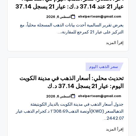
عيار 21 عند 37.14 د.ك: عيار 21 يسجل 37.14
ehelperteam@gmail.com
أغسطس 6, 2026
تمّ
النشر
يعرض تقرير السالمية أحدث بيانات الذهب المسجلة محلياً، مع
بواسطة
التركيز على عيار 21 كمرجع للمقارنة،…
إقرأ المزيد
نُشر
سعر الذهب اليوم
في
تحديث محلي: أسعار الذهب في مدينة الكويت
اليوم: عيار 21 يسجل 37.14 د.ك
ehelperteam@gmail.com
أغسطس 6, 2026
تمّ
النشر
جدول أسعار الذهب في مدينة الكويت بالدينار الكويتيفئة
بواسطة
الذهبالسعر (KWD)أونصة الذهب1٬308.69 د.كجرام الذهب عيار
2442.07…
إقرأ المزيد