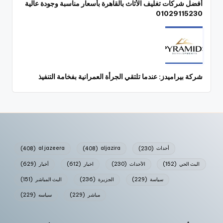
أفضل شركات تغليف الأثاث بالقاهرة بأسعار مناسبة وجودة عالية
01029115230
شركة بيراميدز: عندما تلتقي الجرأة العمرانية بفخامة التنفيذ
أحداث
(230)
aljazira
(408)
al jazeera
(408)
البث الحي
(152)
الأحداث
(230)
اخبار
(612)
أخبار
(629)
سياسة
(229)
الجزيرة
(236)
البث المباشر
(151)
مباشر
(229)
سياسه
(229)