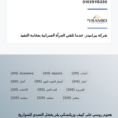
01029115230
شركة بيراميدز: عندما تلتقي الجرأة العمرانية بفخامة التنفيذ
أحداث
(231)
aljazira
(410)
al jazeera
(410)
اخبار
(614)
أسعار الذهب اليوم
(155)
أخبار
(631)
الجزيرة
(236)
البث الحي
(153)
الأحداث
(231)
مباشر
(229)
سياسه
(229)
سياسة
(229)
هجوم روسي على كييف وزيلنسكي يقر بفشل التصدي للصواريخ