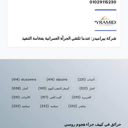
01029115230
شركة بيراميدز: عندما تلتقي الجرأة العمرانية بفخامة التنفيذ
أحداث
(231)
aljazira
(414)
al jazeera
(414)
اخبار
(621)
أسعار الذهب اليوم
(165)
أخبار
(638)
الجزيرة
(239)
البث الحي
(157)
الأحداث
(231)
مباشر
(232)
سياسه
(232)
سياسة
(232)
حرائق في كييف جراء هجوم روسي