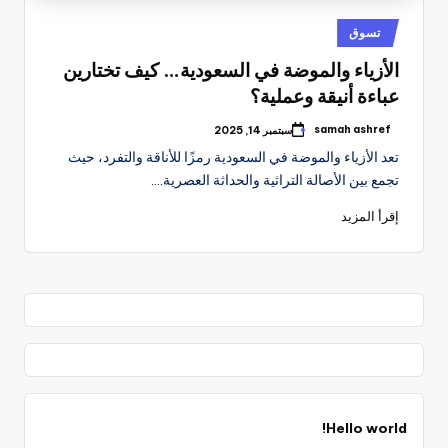
نُشر
تسوق
في
الأزياء والموضة في السعودية… كيف تختارين
عباءة أنيقة وعملية؟
samah ashref
سبتمبر 14, 2025
تمّ
النشر
تعد الأزياء والموضة في السعودية رمزًا للأناقة والتفرد، حيث
بواسطة
تجمع بين الأصالة التراثية والحداثة العصرية.…
إقرأ المزيد
Hello world!