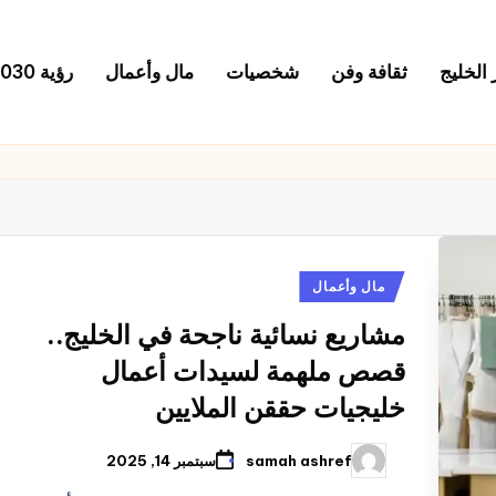
 الخليج
ثقافة وفن
شخصيات
مال وأعمال
رؤية 2030
نُشر
مال وأعمال
في
مشاريع نسائية ناجحة في الخليج..
قصص ملهمة لسيدات أعمال
خليجيات حققن الملايين
samah ashref
سبتمبر 14, 2025
تمّ
النشر