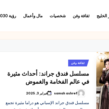
 الخليج
ثقافة وفن
شخصيات
مال وأعمال
رؤية 2030
نُشر
ثقافة وفن
في
مسلسل فندق جراند: أحداث مثيرة
في عالم الفخامة والغموض
samah ashref
فبراير 3, 2025
تمّ
النشر
بواسطة
مسلسل فندق جراند الإسباني هو دراما مثيرة تجمع