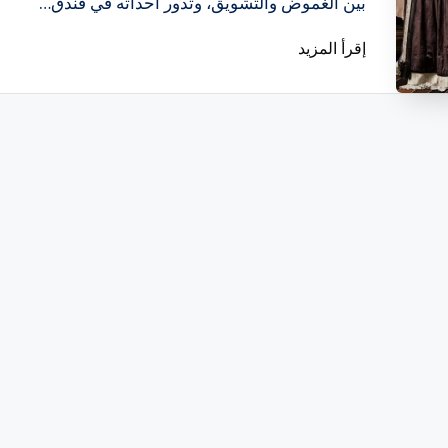
بين الغموض والتشويق، وتدور أحداثه في فندق…
إقرأ المزيد