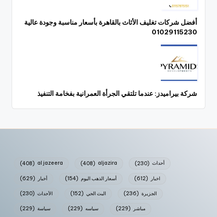
أفضل شركات تغليف الأثاث بالقاهرة بأسعار مناسبة وجودة عالية
01029115230
شركة بيراميدز: عندما تلتقي الجرأة العمرانية بفخامة التنفيذ
أحداث
(230)
aljazira
(408)
al jazeera
(408)
اخبار
(612)
أسعار الذهب اليوم
(154)
أخبار
(629)
الجزيرة
(236)
البث الحي
(152)
الأحداث
(230)
مباشر
(229)
سياسه
(229)
سياسة
(229)