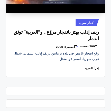
نُشر
أخبار سوريا
في
ريف إدلب يهتز بانفجار مروّع.. و”العربية” توثق
الدمار
ahmed2007
ديسمبر 4, 2025
تمّ
النشر
وقع انفجار غامض في بلدة ترمانين بريف إدلب الشمالي شمال
بواسطة
غرب سوريا، أسفر عن مقتل…
إقرأ المزيد