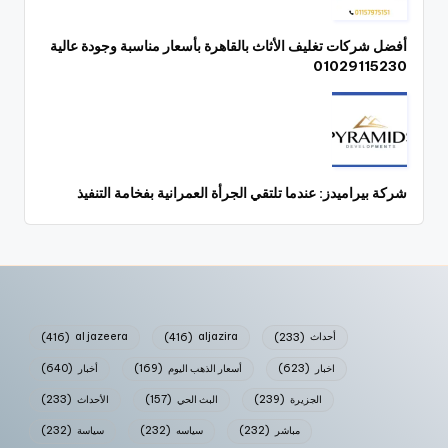
أفضل شركات تغليف الأثاث بالقاهرة بأسعار مناسبة وجودة عالية
01029115230
شركة بيراميدز: عندما تلتقي الجرأة العمرانية بفخامة التنفيذ
أحداث
(233)
aljazira
(416)
al jazeera
(416)
اخبار
(623)
أسعار الذهب اليوم
(169)
أخبار
(640)
الجزيرة
(239)
البث الحي
(157)
الأحداث
(233)
مباشر
(232)
سياسه
(232)
سياسة
(232)