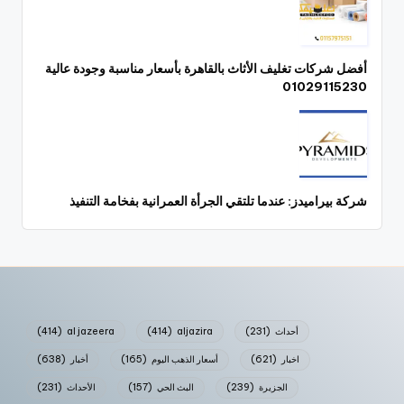
أفضل شركات تغليف الأثاث بالقاهرة بأسعار مناسبة وجودة عالية
01029115230
شركة بيراميدز: عندما تلتقي الجرأة العمرانية بفخامة التنفيذ
أحداث
(231)
aljazira
(414)
al jazeera
(414)
اخبار
(621)
أسعار الذهب اليوم
(165)
أخبار
(638)
الجزيرة
(239)
البث الحي
(157)
الأحداث
(231)