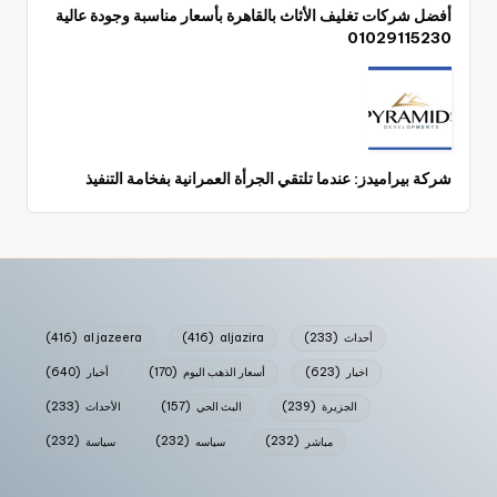
أفضل شركات تغليف الأثاث بالقاهرة بأسعار مناسبة وجودة عالية
01029115230
شركة بيراميدز: عندما تلتقي الجرأة العمرانية بفخامة التنفيذ
أحداث
(233)
aljazira
(416)
al jazeera
(416)
اخبار
(623)
أسعار الذهب اليوم
(170)
أخبار
(640)
الجزيرة
(239)
البث الحي
(157)
الأحداث
(233)
مباشر
(232)
سياسه
(232)
سياسة
(232)